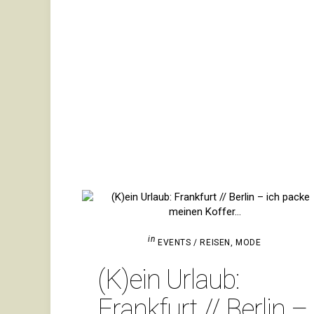
in
EVENTS / REISEN
,
MODE
(K)ein Urlaub:
Frank­furt // Berlin –