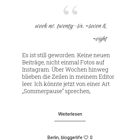
week no. twenty-six, ‑seven &
‑eight
Es ist still geworden. Keine neuen
Bei­träge, nicht einmal Fotos auf
Insta­gram. Über Wochen hinweg
blieben die Zeilen in meinem Editor
leer. Ich könnte jetzt von einer Art
„Som­mer­pause“ sprechen,
Weiterlesen
Berlin
,
bloggerlife
0