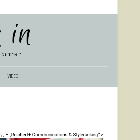
 in
CHTEN."
VIDEO
⁄
– „Rei­chert+ Com­mu­ni­ca­tions & Styleranking“">
17