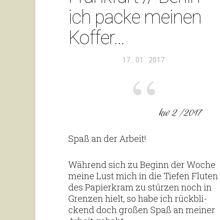
ich packe meinen
Koffer…
Veröffentlicht
17 . 01 . 2017
am
kw 2 /2017
Spaß an der Arbeit!
Wäh­rend sich zu Beginn der Woche
meine Lust mich in die Tiefen Fluten
des Papier­kram zu stürzen noch in
Grenzen hielt, so habe ich rück­bli­
ckend doch großen Spaß an meiner