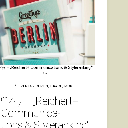
⁄
– „Rei­chert+ Com­mu­ni­ca­tions & Styleranking“"
17
/>
in
EVENTS / REISEN
,
HAARE
,
MODE
01⁄
– „Rei­chert+
17
Com­mu­ni­ca­
tions & Styleranking“">#Fashi