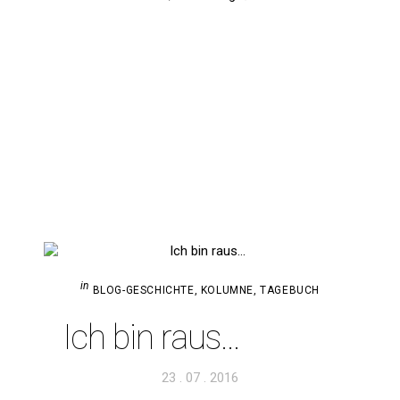
in
BLOG-GESCHICHTE
,
KOLUMNE
,
TAGEBUCH
Ich bin raus…
Veröffentlicht
23 . 07 . 2016
am