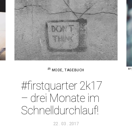
in
01
MODE
,
TAGEBUCH
#first­quarter 2k17
– drei Monate im
Schnelldurchlauf!
Veröffentlicht
22 . 03 . 2017
am