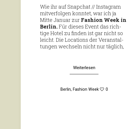
Wie ihr auf Snap­chat // Insta­gram
mit­ver­folgen konntet, war ich ja
Mitte Januar zur
Fashion Week in
Berlin.
Für dieses Event das rich­
tige Hotel zu finden ist gar nicht so
leicht. Die Loca­tions der Ver­an­stal­
tungen wech­seln nicht nur täglich,
Weiterlesen
Berlin
,
Fashion Week
0