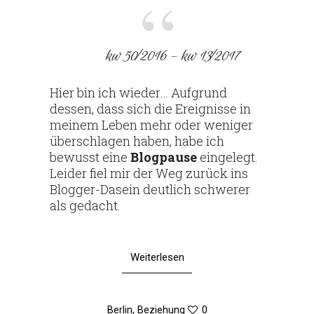
kw 50⁄2016 – kw 13⁄2017
Hier bin ich wieder… Auf­grund
dessen, dass sich die Ereig­nisse in
meinem Leben mehr oder weniger
über­schlagen haben, habe ich
bewusst eine
Blog­pause
ein­ge­legt.
Leider fiel mir der Weg zurück ins
Blogger-Dasein deut­lich schwerer
als gedacht.
Weiterlesen
Berlin
,
Beziehung
0