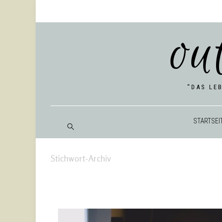
ou
"DAS LE
START­SEI
Stichwort-Archiv