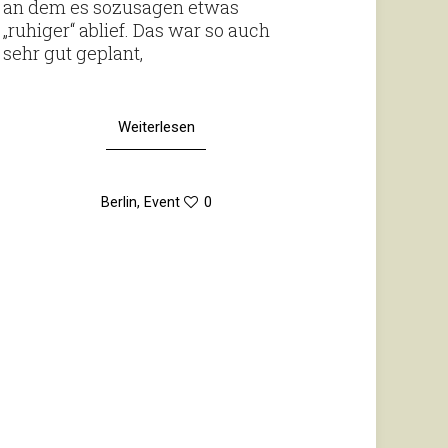
an dem es sozu­sagen etwas
„ruhiger“ ablief. Das war so auch
sehr gut geplant,
Weiterlesen
Berlin
,
Event
0