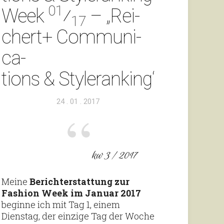
01
Week
⁄
– „Rei­
17
chert+ Com­mu­ni­
ca­
tions & Styleranking“
Veröffentlicht
24 . 01 . 2017
am
kw 3 / 2017
Meine
Bericht­erstat­tung zur
Fashion Week im Januar 2017
beginne ich mit Tag 1, einem
Dienstag, der ein­zige Tag der Woche