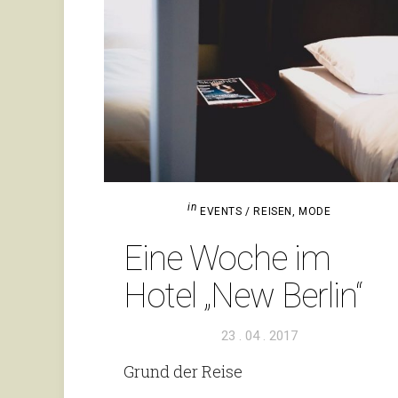
in
EVENTS / REISEN
,
MODE
Eine Woche im
Hotel „New Berlin“
Veröffentlicht
23 . 04 . 2017
am
Grund der Reise