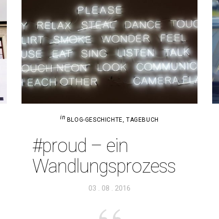
in
BLOG-GESCHICHTE
,
TAGEBUCH
#proud – ein
Wandlungsprozess
Veröffentlicht
03 . 08 . 2016
am