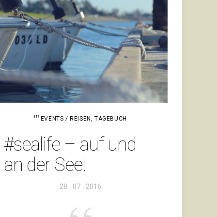
in
EVENTS / REISEN
,
TAGEBUCH
#sea­life – auf und
an der See!
Veröffentlicht
28 . 07 . 2016
am