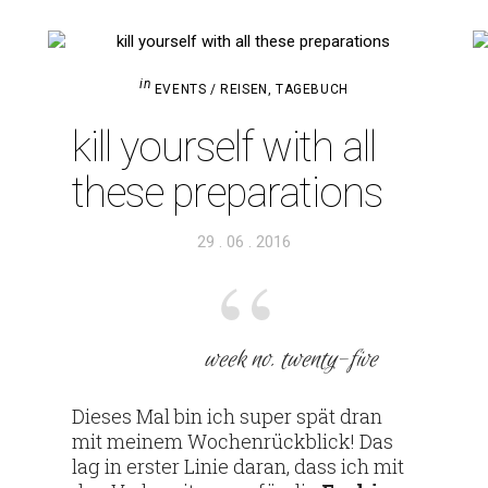
in
EVENTS / REISEN
,
TAGEBUCH
kill yourself with all
these preparations
Veröffentlicht
29 . 06 . 2016
am
week no. twenty-five
Dieses Mal bin ich super spät dran
mit meinem Wochen­rück­blick! Das
lag in erster Linie daran, dass ich mit