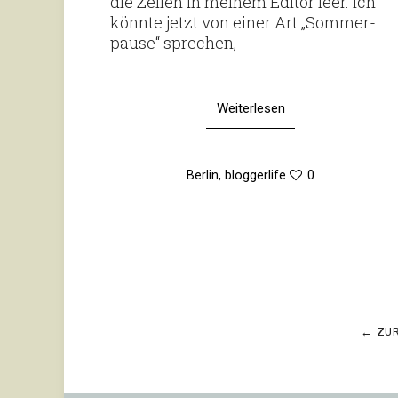
die Zeilen in meinem Editor leer. Ich
könnte jetzt von einer Art „Som­mer­
pause“ sprechen,
Weiterlesen
Berlin
,
bloggerlife
0
Seitennummerierung
← ZU
der