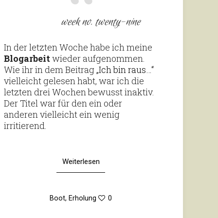
week no. twenty-nine
In der letzten Woche habe ich meine
Blog­ar­beit
wieder auf­ge­nommen.
Wie ihr in dem Bei­trag
„Ich bin raus…“
viel­leicht gelesen habt, war ich die
letzten drei Wochen bewusst inaktiv.
Der Titel war für den ein oder
anderen viel­leicht ein wenig
irritierend.
Weiterlesen
Boot
,
Erholung
0