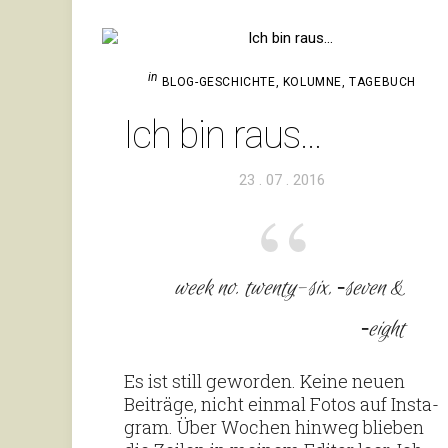
in
BLOG-GESCHICHTE
,
KOLUMNE
,
TAGEBUCH
Ich bin raus…
Veröffentlicht
23 . 07 . 2016
am
week no. twenty-six, ‑seven &
‑eight
Es ist still geworden. Keine neuen
Bei­träge, nicht einmal Fotos auf Insta­
gram. Über Wochen hinweg blieben