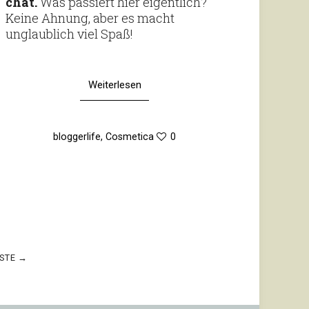
chat.
Was pas­siert hier eigent­lich?
Keine Ahnung, aber es macht
unglaub­lich viel Spaß!
Weiterlesen
bloggerlife
,
Cosmetica
0
STE →