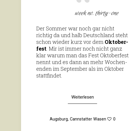
week no. thirty-one
Der Sommer war noch gar nicht
richtig da und halb Deutsch­land steht
schon wieder kurz vor dem
Okto­ber­
fest
. Mir ist immer noch nicht ganz
klar warum man das Fest Okto­ber­fest
nennt und es dann an mehr Wochen­
enden im Sep­tember als im Oktober
stattfindet.
Weiterlesen
Augsburg
,
Cannstatter Wasen
0