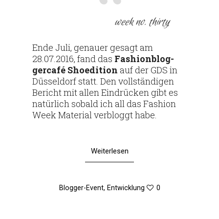
week no. thirty
Ende Juli, genauer gesagt am
28.07.2016, fand das
Fashionblog­
ger­café
Shoedi­tion
auf der GDS in
Düs­sel­dorf statt. Den voll­stän­digen
Bericht mit allen Ein­drü­cken gibt es
natür­lich sobald ich all das Fashion
Week Mate­rial ver­bloggt habe.
Weiterlesen
Blogger-Event
,
Entwicklung
0