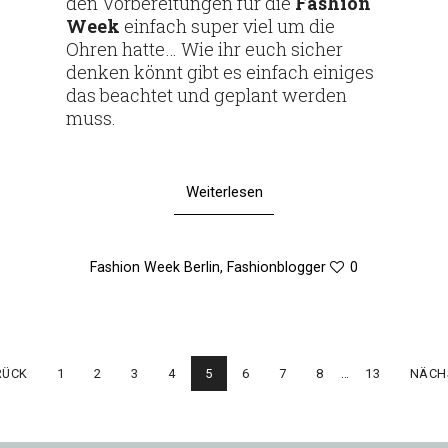
den Vor­be­rei­tungen für die
Fashion
Week
ein­fach super viel um die
Ohren hatte… Wie ihr euch sicher
denken könnt gibt es ein­fach einiges
das beachtet und geplant werden
muss.
Weiterlesen
Fashion Week Berlin
,
Fashionblogger
0
RÜCK
1
2
3
4
5
6
7
8
…
13
NÄCH