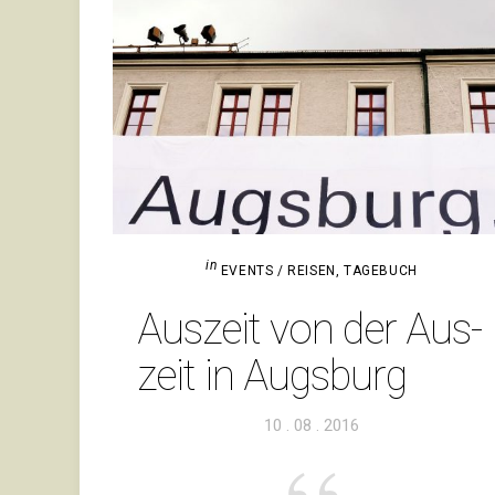
in
EVENTS / REISEN
,
TAGEBUCH
Aus­zeit von der Aus­
zeit in Augsburg
Veröffentlicht
10 . 08 . 2016
am