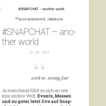
in
BLOG-GESCHICHTE
,
TAGEBUCH
#SNAP­CHAT – ano­
ther world
Veröffentlicht
22 . 06 . 2016
am
week no. twenty four
Ja manchmal fühlt es sich an wie
eine andere Welt.
Events, Messen
und zu guter letzt live auf Snap­