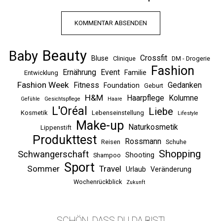
Beauty
Baby
Crossfit
Bluse
Clinique
DM - Drogerie
Fashion
Ernährung
Event
Familie
Entwicklung
Fashion Week
Fitness
Gedanken
Foundation
Geburt
H&M
Haarpflege
Kolumne
Gefühle
Gesichtspflege
Haare
L'Oréal
Liebe
Kosmetik
Lebenseinstellung
Lifestyle
Make-up
Naturkosmetik
Lippenstift
Produkttest
Rossmann
Reisen
Schuhe
Shopping
Schwangerschaft
Shooting
Shampoo
Sport
Sommer
Travel
Urlaub
Veränderung
Wochenrückblick
Zukunft
SCHÖN, DASS DU DA BIST!