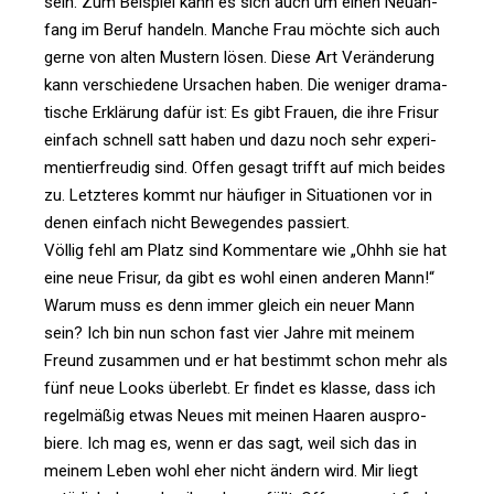
sein. Zum Bei­spiel kann es sich auch um einen Neu­an­
fang im Beruf han­deln. Manche Frau möchte sich auch
gerne von alten Mus­tern lösen. Diese Art Ver­än­de­rung
kann ver­schie­dene Ursa­chen haben. Die weniger dra­ma­
ti­sche Erklä­rung dafür ist: Es gibt Frauen, die ihre Frisur
ein­fach schnell satt haben und dazu noch sehr expe­ri­
men­tier­freudig sind. Offen gesagt trifft auf mich beides
zu. Letz­teres kommt nur häu­figer in Situa­tionen vor in
denen ein­fach nicht Bewe­gendes passiert.
Völlig fehl am Platz sind Kom­men­tare wie „Ohhh sie hat
eine neue Frisur, da gibt es wohl einen anderen Mann!“
Warum muss es denn immer gleich ein neuer Mann
sein? Ich bin nun schon fast vier Jahre mit meinem
Freund zusammen und er hat bestimmt schon mehr als
fünf neue Looks über­lebt. Er findet es klasse, dass ich
regel­mäßig etwas Neues mit meinen Haaren aus­pro­
biere. Ich mag es, wenn er das sagt, weil sich das in
meinem Leben wohl eher nicht ändern wird. Mir liegt