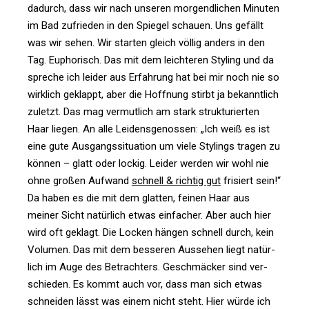
dadurch, dass wir nach unseren mor­gend­li­chen Minuten
im Bad zufrieden in den Spiegel schauen. Uns gefällt
was wir sehen. Wir starten gleich völlig anders in den
Tag. Eupho­risch. Das mit dem leich­teren Sty­ling und da
spreche ich leider aus Erfah­rung hat bei mir noch nie so
wirk­lich geklappt, aber die Hoff­nung stirbt ja bekannt­lich
zuletzt. Das mag ver­mut­lich am stark struk­tu­rierten
Haar liegen. An alle Lei­dens­ge­nossen: „Ich weiß es ist
eine gute Aus­gangs­si­tua­tion um viele Sty­lings tragen zu
können – glatt oder lockig. Leider werden wir wohl nie
ohne großen Auf­wand
schnell & richtig gut
fri­siert sein!“
Da haben es die mit dem glatten, feinen Haar aus
meiner Sicht natür­lich etwas ein­fa­cher. Aber auch hier
wird oft geklagt. Die Locken hängen schnell durch, kein
Volumen. Das mit dem bes­seren Aus­sehen liegt natür­
lich im Auge des Betrach­ters. Geschmä­cker sind ver­
schieden. Es kommt auch vor, dass man sich etwas
schneiden lässt was einem nicht steht. Hier würde ich