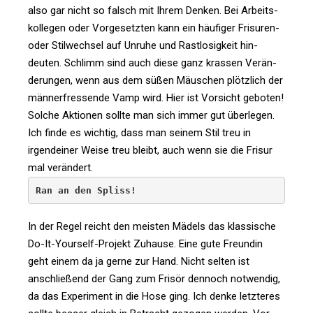
also gar nicht so falsch mit Ihrem Denken. Bei Arbeits­
kol­legen oder Vor­ge­setzten kann ein häu­figer Fri­suren-
oder Stil­wechsel auf Unruhe und Rast­lo­sig­keit hin­
deuten. Schlimm sind auch diese ganz krassen Ver­än­
de­rungen, wenn aus dem süßen Mäus­chen plötz­lich der
män­ner­fres­sende Vamp wird. Hier ist Vor­sicht geboten!
Solche Aktionen sollte man sich immer gut über­legen.
Ich finde es wichtig, dass man seinem Stil treu in
irgend­einer Weise treu bleibt, auch wenn sie die Frisur
mal verändert.
Ran an den Spliss!
In der Regel reicht den meisten Mädels das klas­si­sche
Do-It-Yourself-Pro­jekt Zuhause. Eine gute Freundin
geht einem da ja gerne zur Hand. Nicht selten ist
anschlie­ßend der Gang zum Frisör den­noch not­wendig,
da das Expe­ri­ment in die Hose ging. Ich denke letz­teres