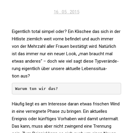
Veröffentlicht
16 . 05 . 2015
am
Eigent­lich total simpel oder? Ein Kli­schee das sich in der
Hit­liste ziem­lich weit vorne befindet und auch immer
von der Mehr­zahl aller Frauen bestä­tigt wird. Natür­lich
ist das immer nur ein neuer Look, „man braucht mal
etwas anderes“ – doch wie viel sagt diese Typ­ver­än­de­
rung eigent­lich über unsere aktu­elle Lebens­si­tua­
tion aus?
Warum tun wir das?
Häufig liegt es am Inter­esse daran etwas fri­schen Wind
in eine ver­reg­nete Phase zu bringen. Ein aktu­elles
Ereignis oder künf­tiges Vor­haben wird damit unter­malt.
Das kann, muss aber nicht zwin­gend eine Tren­nung