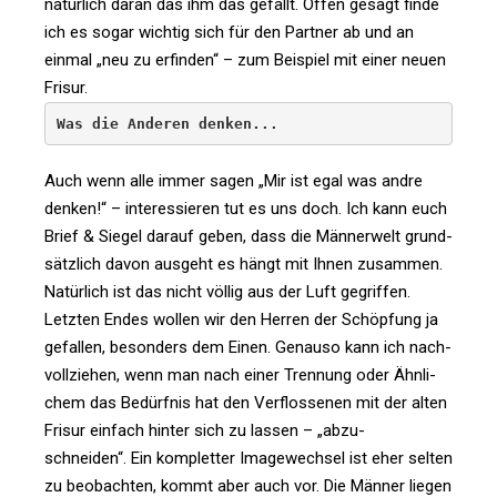
natür­lich daran das ihm das gefällt. Offen gesagt finde
ich es sogar wichtig sich für den Partner ab und an
einmal „neu zu erfinden“ – zum Bei­spiel mit einer neuen
Frisur.
Was die Anderen denken...
Auch wenn alle immer sagen „Mir ist egal was andre
denken!“ – inter­es­sieren tut es uns doch. Ich kann euch
Brief & Siegel darauf geben, dass die Män­ner­welt grund­
sätz­lich davon aus­geht es hängt mit Ihnen zusammen.
Natür­lich ist das nicht völlig aus der Luft gegriffen.
Letzten Endes wollen wir den Herren der Schöp­fung ja
gefallen, beson­ders dem Einen. Genauso kann ich nach­
voll­ziehen, wenn man nach einer Tren­nung oder Ähn­li­
chem das Bedürfnis hat den Ver­flos­senen mit der alten
Frisur ein­fach hinter sich zu lassen – „abzu­
schneiden“. Ein kom­pletter Image­wechsel ist eher selten
zu beob­achten, kommt aber auch vor. Die Männer liegen