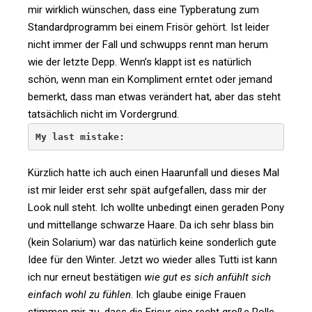
mir wirk­lich wün­schen, dass eine Typ­be­ra­tung zum
Stan­dard­pro­gramm bei einem Frisör gehört. Ist leider
nicht immer der Fall und schwupps rennt man herum
wie der letzte Depp. Wenn’s klappt ist es natür­lich
schön, wenn man ein Kom­pli­ment erntet oder jemand
bemerkt, dass man etwas ver­än­dert hat, aber das steht
tat­säch­lich nicht im Vordergrund.
My last mistake:
Kürz­lich hatte ich auch einen Haarun­fall und dieses Mal
ist mir leider erst sehr spät auf­ge­fallen, dass mir der
Look null steht. Ich wollte unbe­dingt einen geraden Pony
und mit­tel­lange schwarze Haare. Da ich sehr blass bin
(kein Sola­rium) war das natür­lich keine son­der­lich gute
Idee für den Winter. Jetzt wo wieder alles Tutti ist kann
ich nur erneut bestä­tigen
wie gut es sich anfühlt sich
ein­fach wohl zu fühlen
. Ich glaube einige Frauen