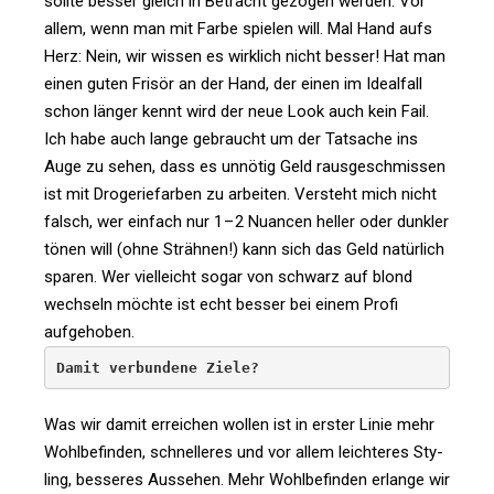
sollte besser gleich in Betracht gezogen werden. Vor
allem, wenn man mit Farbe spielen will. Mal Hand aufs
Herz: Nein, wir wissen es wirk­lich nicht besser! Hat man
einen guten Frisör an der Hand, der einen im Ide­al­fall
schon länger kennt wird der neue Look auch kein Fail.
Ich habe auch lange gebraucht um der Tat­sache ins
Auge zu sehen, dass es unnötig Geld raus­ge­schmissen
ist mit Dro­ge­rie­farben zu arbeiten. Ver­steht mich nicht
falsch, wer ein­fach nur 1 – 2 Nuancen heller oder dunkler
tönen will (ohne Strähnen!) kann sich das Geld natür­lich
sparen. Wer viel­leicht sogar von schwarz auf blond
wech­seln möchte ist echt besser bei einem Profi
aufgehoben.
Damit verbundene Ziele?
Was wir damit errei­chen wollen ist in erster Linie mehr
Wohl­be­finden, schnel­leres und vor allem leich­teres Sty­
ling, bes­seres Aus­sehen. Mehr Wohl­be­finden erlange wir