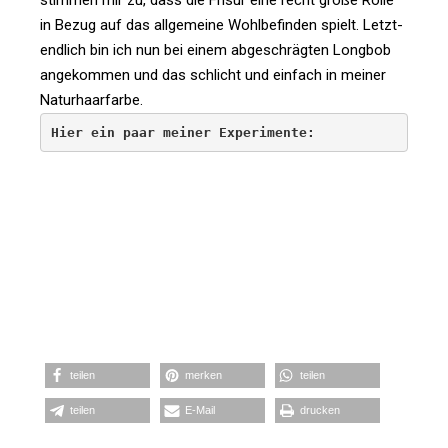
stimmen mir zu, dass die Frisur eine recht große Rolle
in Bezug auf das all­ge­meine Wohl­be­finden spielt. Letzt­
end­lich bin ich nun bei einem abge­schrägten Longbob
ange­kommen und das schlicht und ein­fach in meiner
Naturhaarfarbe.
Hier ein paar meiner Experimente:
teilen
merken
teilen
teilen
E‑Mail
dru­cken