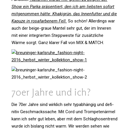
Show ein Parka prä­sen­tiert, den ich am liebsten sofort
mit­ge­nommen hätte:
Kha­ki­grün
,
das Innen­futter und die
Kapuze in rosa­far­benem Fell.
So schön! Aller­dings war
auch der beige-graue Mantel sehr gut, der im Inneren
mit einer inte­grierten Stepp­weste für zusätz­liche
Wärme sorgt. Ganz klarer Fall von MIX & MATCH.
70er Jahre und ich?
Die 70er Jahre sind wirk­lich sehr typ­ab­hängig und defi­
nitiv Geschmacks­sache. Mit Cord und Trom­pe­ten­ärmel
kann ich sehr gut leben, aber mit dem Schlag­ho­sen­trend
wurde ich bis­lang nicht warm. Wir werden sehen wie