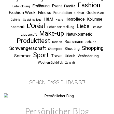
Fashion
Ernährung
Event
Familie
Entwicklung
Fashion Week
Fitness
Gedanken
Foundation
Geburt
H&M
Haarpflege
Kolumne
Gefühle
Gesichtspflege
Haare
L'Oréal
Liebe
Kosmetik
Lebenseinstellung
Lifestyle
Make-up
Naturkosmetik
Lippenstift
Produkttest
Rossmann
Reisen
Schuhe
Shopping
Schwangerschaft
Shooting
Shampoo
Sport
Sommer
Travel
Urlaub
Veränderung
Wochenrückblick
Zukunft
SCHÖN, DASS DU DA BIST!
Persönlicher Blog