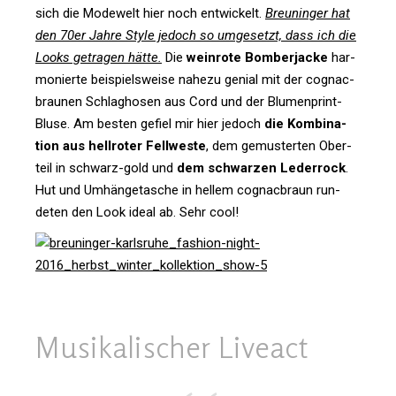
sich die Mode­welt hier noch ent­wi­ckelt.
Breu­ninger hat
den 70er Jahre Style jedoch so umge­setzt, dass ich die
Looks getragen hätte.
Die
wein­rote Bom­ber­jacke
har­
mo­nierte bei­spiels­weise nahezu genial mit der cognac­
braunen Schlag­hosen aus Cord und der Blu­men­print-
Bluse.
Am besten gefiel mir hier jedoch
die Kom­bi­na­
tion aus hell­roter Fell­weste
, dem gemus­terten Ober­
teil in schwarz-gold und
dem schwarzen Leder­rock
.
Hut und Umhän­ge­ta­sche in hellem cognac­braun run­
deten den Look ideal ab. Sehr cool!
Musi­ka­li­scher Liveact