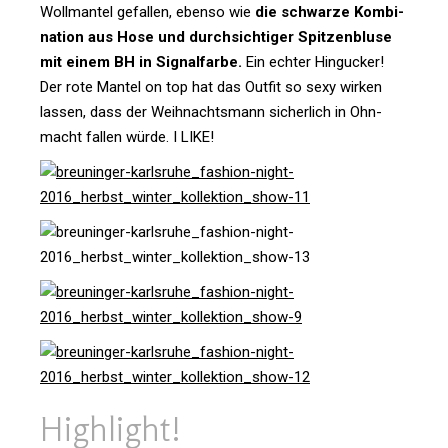
Woll­mantel gefallen, ebenso wie
die schwarze Kom­bi­
na­tion aus Hose und durch­sich­tiger Spit­zen­bluse
mit einem BH in Signal­farbe.
Ein echter Hin­gu­cker!
Der rote Mantel on top hat das Outfit so sexy wirken
lassen, dass der Weih­nachts­mann sicher­lich in Ohn­
macht fallen würde. I LIKE!
High­light!