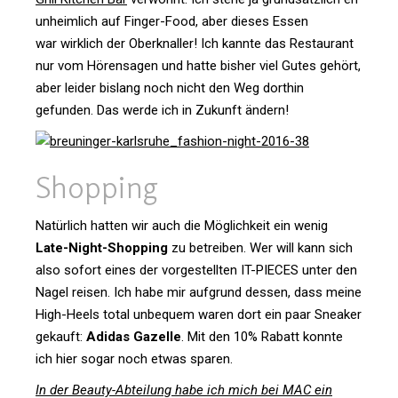
unheim­lich auf Finger-Food, aber dieses Essen
war wirk­lich der Ober­knaller! Ich kannte das Restau­rant
nur vom Hören­sagen und hatte bisher viel Gutes gehört,
aber leider bis­lang noch nicht den Weg dorthin
gefunden. Das werde ich in Zukunft ändern!
Shop­ping
Natür­lich hatten wir auch die Mög­lich­keit ein wenig
Late-Night-Shop­ping
zu betreiben. Wer will kann sich
also sofort eines der vor­ge­stellten IT-PIECES unter den
Nagel reisen. Ich habe mir auf­grund dessen, dass meine
High-Heels total unbe­quem waren dort ein paar Sneaker
gekauft:
Adidas Gazelle
. Mit den 10% Rabatt konnte
ich hier sogar noch etwas sparen.
In der Beauty-Abtei­lung habe ich mich bei MAC ein