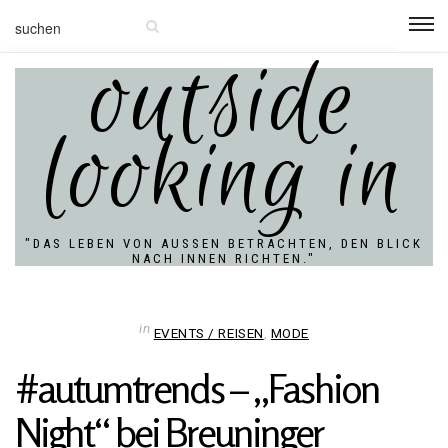
outside
looking in
"DAS LEBEN VON AUSSEN BETRACHTEN, DEN BLICK N
ACH INNEN RICHTEN."
in
EVENTS / REISEN
,
MODE
#aut­um­trends – „Fashion
Night“ bei Breu­ninger