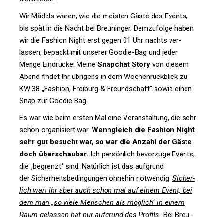
Wir Mädels waren, wie die meisten Gäste des Events,
bis spät in die Nacht bei Breu­ninger. Dem­zu­folge haben
wir die Fashion Night erst gegen 01 Uhr nachts ver­
lassen, bepackt mit unserer Goodie-Bag und jeder
Menge Ein­drücke. Meine
Snap­chat Story
von diesem
Abend findet Ihr übri­gens in dem Wochen­rück­blick zu
KW 38
„Fashion, Frei­burg & Freund­schaft“
sowie einen
Snap zur Goodie Bag.
Es war wie beim ersten Mal eine Ver­an­stal­tung, die sehr
schön orga­ni­siert war.
Wenn­gleich die Fashion Night
sehr gut besucht war, so war die Anzahl der Gäste
doch über­schaubar.
Ich per­sön­lich bevor­zuge Events,
die „begrenzt“ sind. Natür­lich ist das auf­grund
der Sicher­heits­be­din­gungen ohnehin not­wendig.
Sicher­
lich wart ihr aber auch schon mal auf einem Event, bei
dem man „so viele Men­schen als mög­lich“ in einem
Raum gelassen hat nur auf­grund des Pro­fits.
Bei Breu­