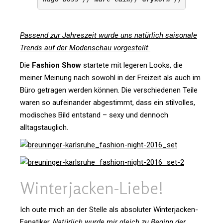
Pas­send zur Jah­res­zeit wurde uns natür­lich sai­so­nale
Trends auf der Moden­schau vorgestellt.
Die
Fashion Show
star­tete mit legeren Looks, die
meiner Mei­nung nach sowohl in der Frei­zeit als auch im
Büro getragen werden können. Die ver­schie­denen Teile
waren so auf­ein­ander abge­stimmt, dass ein stil­volles,
modi­sches Bild ent­stand – sexy und den­noch
alltagstauglich.
Win­ter­ja­cken-Liebe!
Ich oute mich an der Stelle als abso­luter Win­ter­ja­cken-
Fana­tiker.
Natür­lich wurde mir gleich zu Beginn der