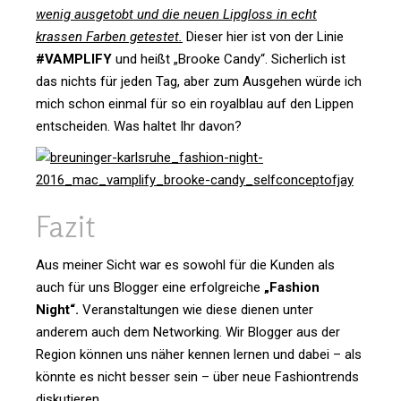
wenig aus­ge­tobt und die neuen Lip­gloss in echt
krassen Farben getestet.
Dieser hier ist von der Linie
#VAM­PLIFY
und heißt „Brooke Candy“. Sicher­lich ist
das nichts für jeden Tag, aber zum Aus­gehen würde ich
mich schon einmal für so ein roy­al­blau auf den Lippen
ent­scheiden. Was haltet Ihr davon?
Fazit
Aus meiner Sicht war es sowohl für die Kunden als
auch für uns Blogger eine erfolg­reiche
„Fashion
Night“.
Ver­an­stal­tungen wie diese dienen unter
anderem auch dem Net­wor­king. Wir Blogger aus der
Region können uns näher kennen lernen und dabei – als
könnte es nicht besser sein – über neue Fashion­trends
diskutieren.