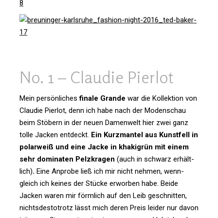
No. 1 – Claudie Pierlot
Mein per­sön­li­ches
finale Grande
war die Kol­lek­tion von
Claudie Pierlot, denn ich habe nach der Moden­schau
beim Stö­bern in der neuen Damen­welt hier zwei ganz
tolle Jacken ent­deckt.
Ein Kurz­mantel aus Kunst­fell in
polar­weiß und eine Jacke in kha­ki­grün mit einem
sehr domi­naten Pelz­kragen
(auch in schwarz erhält­
lich)
.
Eine Anprobe ließ ich mir nicht nehmen, wenn­
gleich ich keines der Stücke erworben habe. Beide
Jacken waren mir förm­lich auf den Leib geschnitten,
nichts­des­to­trotz lässt mich deren Preis leider nur davon