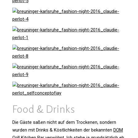
Food & Drinks
Die Gäste saßen nicht auf dem Tro­ckenen, son­dern
wurden mit Drinks & Köst­lich­keiten der bekannten
DOM
Grill Kit­chen Bar
ver­wöhnt. Ich stehe ja grund­sätz­lich eh