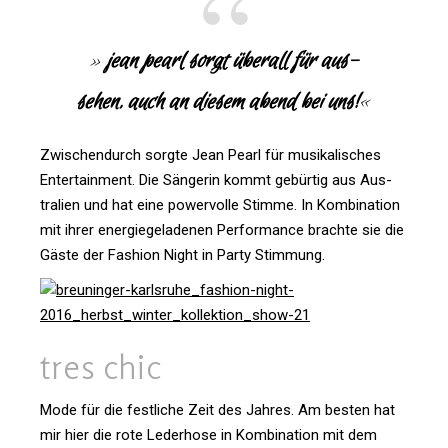
»
jean pearl sorgt überall für aus­
sehen, auch an diesem abend bei uns!
«
Zwi­schen­durch sorgte Jean Pearl für musi­ka­li­sches
Enter­tain­ment. Die Sän­gerin kommt gebürtig aus Aus­
tra­lien und hat eine power­volle Stimme. In Kom­bi­na­tion
mit ihrer ener­gie­ge­la­denen Per­for­mance brachte sie die
Gäste der Fashion Night in Party Stimmung.
tres chic
Mode für die fest­liche Zeit des Jahres. Am besten hat
mir hier die rote Leder­hose in Kom­bi­na­tion mit dem