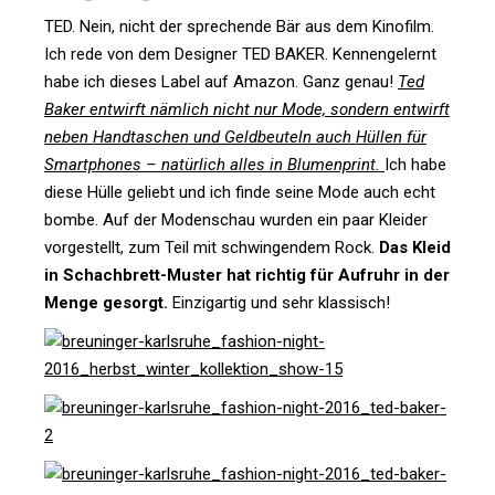
TED. Nein, nicht der spre­chende Bär aus dem Kino­film.
Ich rede von dem Desi­gner TED BAKER. Ken­nen­ge­lernt
habe ich dieses Label auf Amazon. Ganz genau!
Ted
Baker ent­wirft näm­lich nicht nur Mode, son­dern ent­wirft
neben Hand­ta­schen und Geld­beu­teln auch Hüllen für
Smart­phones – natür­lich alles in Blu­men­print.
Ich habe
diese Hülle geliebt und ich finde seine Mode auch echt
bombe. Auf der Moden­schau wurden ein paar Kleider
vor­ge­stellt, zum Teil mit schwin­gendem Rock.
Das Kleid
in Schach­brett-Muster hat richtig für Auf­ruhr in der
Menge gesorgt.
Ein­zig­artig und sehr klassisch!