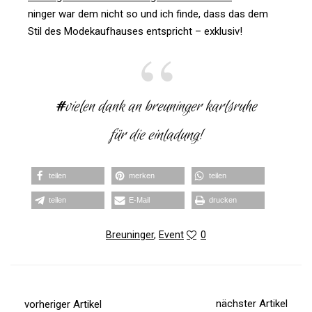
ninger war dem nicht so und ich finde, dass das dem
Stil des Mode­kauf­hauses ent­spricht – exklusiv!
#
vielen dank an breu­ninger karls­ruhe
für die einladung!
teilen
merken
teilen
teilen
E‑Mail
dru­cken
Breuninger
,
Event
0
nächster Artikel
vorheriger Artikel