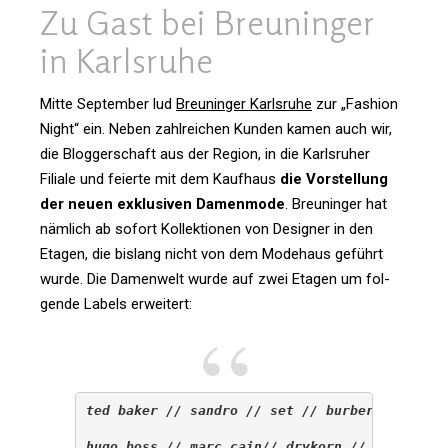
Zu Gast bei Breu­ninger
in Karlsruhe
Mitte Sep­tember lud
Breu­ninger Karls­ruhe
zur „Fashion
Night“ ein. Neben zahl­rei­chen Kunden kamen auch wir,
die Blog­ger­schaft aus der Region, in die Karls­ruher
Filiale und fei­erte mit dem Kauf­haus
die Vor­stel­lung
der neuen exklu­siven Damen­mode
. Breu­ninger hat
näm­lich ab sofort Kol­lek­tionen von Desi­gner in den
Etagen, die bis­lang nicht von dem Mode­haus geführt
wurde. Die Damen­welt wurde auf zwei Etagen um fol­
gende Labels erweitert:
ted baker // sandro // set // burberry
hugo boss // marc cain// drykorn // claudie p