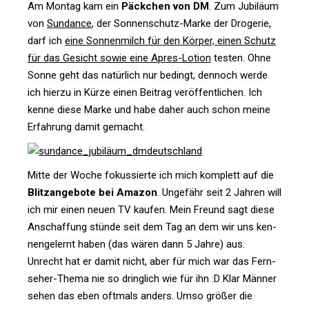
Am Montag kam ein
Päck­chen von DM
. Zum Jubi­läum
von
Sun­dance
, der Son­nen­schutz-Marke der Dro­gerie,
darf ich
eine Son­nen­milch für den Körper, einen Schutz
für das Gesicht sowie eine Apres-Lotion
testen. Ohne
Sonne geht das natür­lich nur bedingt, den­noch werde
ich hierzu in Kürze einen Bei­trag ver­öf­fent­li­chen. Ich
kenne diese Marke und habe daher auch schon meine
Erfah­rung damit gemacht.
Mitte der Woche fokus­sierte ich mich kom­plett auf die
Blitz­an­ge­bote bei Amazon
. Unge­fähr seit 2 Jahren will
ich mir einen neuen TV kaufen. Mein Freund sagt diese
Anschaf­fung stünde seit dem Tag an dem wir uns ken­
nen­ge­lernt haben (das wären dann 5 Jahre) aus.
Unrecht hat er damit nicht, aber für mich war das Fern­
seher-Thema nie so dring­lich wie für ihn :D Klar Männer
sehen das eben oft­mals anders. Umso größer die