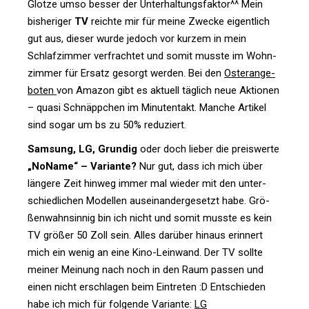
Glotze umso besser der Unter­hal­tungs­faktor^^ Mein
bis­he­riger
TV
reichte mir für meine Zwecke eigent­lich
gut aus, dieser wurde jedoch vor kurzem in mein
Schlaf­zimmer ver­frachtet und somit musste im Wohn­
zimmer für Ersatz gesorgt werden. Bei den
Oster­an­ge­
boten
von Amazon gibt es aktuell täg­lich neue Aktionen
– quasi Schnäpp­chen im Minu­ten­takt. Manche Artikel
sind sogar um bs zu 50% reduziert.
Sam­sung, LG, Grundig
oder doch lieber die preis­werte
„NoName“ – Vari­ante?
Nur gut, dass ich mich über
län­gere Zeit hinweg immer mal wieder mit den unter­
schied­li­chen Modellen aus­ein­an­der­ge­setzt habe. Grö­
ßen­wahn­sinnig bin ich nicht und somit musste es kein
TV größer 50 Zoll sein. Alles dar­über hinaus erin­nert
mich ein wenig an eine Kino-Lein­wand. Der TV sollte
meiner Mei­nung nach noch in den Raum passen und
einen nicht erschlagen beim Ein­treten :D Ent­schieden
habe ich mich für fol­gende Vari­ante:
LG