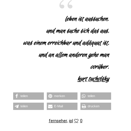
leben ist aussuchen.
und man suche sich das aus,
was einem erreichbar und adäquat ist,
und an allem anderen gehe man
vorüber.
kurt tucholsky
teilen
merken
teilen
teilen
E‑Mail
dru­cken
fernseher
,
ipl
0