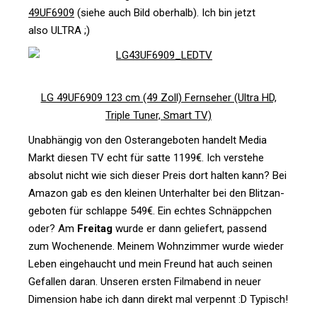
49UF6909
(siehe auch Bild ober­halb). Ich bin jetzt
also ULTRA ;)
LG 49UF6909 123 cm (49 Zoll) Fern­seher (Ultra HD,
Triple Tuner, Smart TV)
Unab­hängig von den Oster­an­ge­boten han­delt Media
Markt diesen TV echt für satte 1199€. Ich ver­stehe
absolut nicht wie sich dieser Preis dort halten kann? Bei
Amazon gab es den kleinen Unter­halter bei den Blitz­an­
ge­boten für schlappe 549€. Ein echtes Schnäpp­chen
oder? Am
Freitag
wurde er dann gelie­fert, pas­send
zum Wochen­ende. Meinem Wohn­zimmer wurde wieder
Leben ein­ge­haucht und mein Freund hat auch seinen
Gefallen daran. Unseren ersten Film­abend in neuer
Dimen­sion habe ich dann direkt mal ver­pennt :D Typisch!