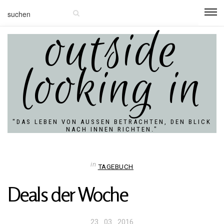
outside
looking in
"DAS LEBEN VON AUSSEN BETRACHTEN, DEN BLICK N
ACH INNEN RICHTEN."
in
TAGEBUCH
Deals der Woche
Veröffentlicht
23 . 03 . 2016