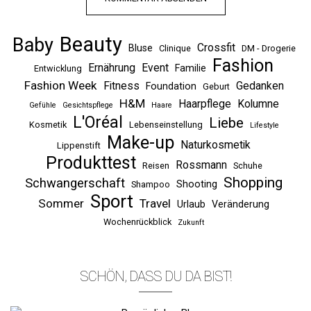
Beauty
Baby
Crossfit
Bluse
Clinique
DM - Drogerie
Fashion
Ernährung
Event
Familie
Entwicklung
Fashion Week
Fitness
Gedanken
Foundation
Geburt
H&M
Haarpflege
Kolumne
Gefühle
Gesichtspflege
Haare
L'Oréal
Liebe
Kosmetik
Lebenseinstellung
Lifestyle
Make-up
Naturkosmetik
Lippenstift
Produkttest
Rossmann
Reisen
Schuhe
Shopping
Schwangerschaft
Shooting
Shampoo
Sport
Sommer
Travel
Urlaub
Veränderung
Wochenrückblick
Zukunft
SCHÖN, DASS DU DA BIST!