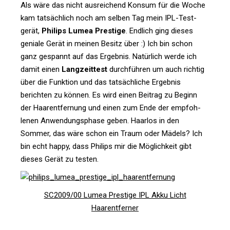
Als wäre das nicht aus­rei­chend Konsum für die Woche
kam tat­säch­lich noch am selben Tag mein IPL-Test­
gerät,
Philips Lumea Pres­tige
. End­lich ging dieses
geniale Gerät in meinen Besitz über :) Ich bin schon
ganz gespannt auf das Ergebnis. Natür­lich werde ich
damit einen
Lang­zeit­test
durch­führen um auch richtig
über die Funk­tion und das tat­säch­liche Ergebnis
berichten zu können. Es wird einen Bei­trag zu Beginn
der Haar­ent­fer­nung und einen zum Ende der emp­foh­
lenen Anwen­dungs­phase geben. Haarlos in den
Sommer, das wäre schon ein Traum oder Mädels? Ich
bin echt happy, dass Philips mir die Mög­lich­keit gibt
dieses Gerät zu testen.
SC2009/00 Lumea Pres­tige IPL Akku Licht
Haarentferner