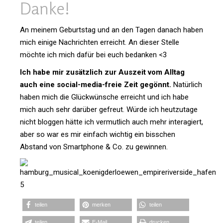
Danke!
An meinem Geburtstag und an den Tagen danach haben
mich einige Nach­richten erreicht. An dieser Stelle
möchte ich mich dafür bei euch bedanken <3
Ich habe mir zusätz­lich zur Aus­zeit vom Alltag
auch eine social-media-freie Zeit gegönnt.
Natür­lich
haben mich die Glück­wün­sche erreicht und ich habe
mich auch sehr dar­über gefreut. Würde ich heut­zu­tage
nicht bloggen hätte ich ver­mut­lich auch mehr inter­agiert,
aber so war es mir ein­fach wichtig ein biss­chen
Abstand von Smart­phone & Co. zu gewinnen.
teilen
merken
teilen
teilen
E‑Mail
dru­cken