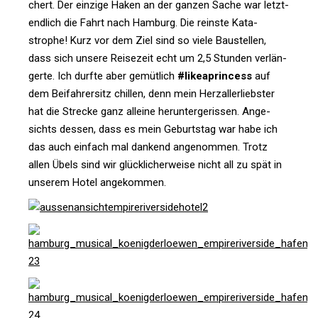
chert. Der ein­zige Haken an der ganzen Sache war letzt­
end­lich die Fahrt nach Ham­burg. Die reinste Kata­
strophe! Kurz vor dem Ziel sind so viele Bau­stellen,
dass sich unsere Rei­se­zeit echt um 2,5 Stunden ver­län­
gerte. Ich durfte aber gemüt­lich
#like­a­prin­cess
auf
dem Bei­fah­rer­sitz chillen, denn mein Herz­al­ler­liebster
hat die Strecke ganz alleine her­un­ter­ge­rissen. Ange­
sichts dessen, dass es mein Geburtstag war habe ich
das auch ein­fach mal dan­kend ange­nommen. Trotz
allen Übels sind wir glück­li­cher­weise nicht all zu spät in
unserem Hotel angekommen.