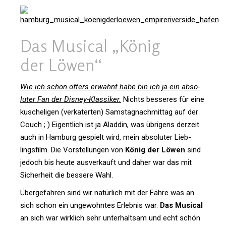
Das Musical „König
der Löwen“
Wie ich schon öfters erwähnt habe bin ich ja ein abso­
luter Fan der Disney-Klas­siker.
Nichts bes­seres für eine
kusche­ligen (ver­ka­terten) Sams­tag­nach­mittag auf der
Couch ; ) Eigent­lich ist ja Aladdin, was übri­gens der­zeit
auch in Ham­burg gespielt wird, mein abso­luter Lieb­
lings­film. Die Vor­stel­lungen von
König der Löwen
sind
jedoch bis heute aus­ver­kauft und daher war das mit
Sicher­heit die bes­sere Wahl.
Über­ge­fahren sind wir natür­lich mit der Fähre was an
sich schon ein unge­wohntes Erlebnis war.
Das Musical
an sich war wirk­lich sehr unter­haltsam und echt schön