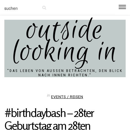
outside
looking in
"DAS LEBEN VON AUSSEN BETRACHTEN, DEN BLICK N
ACH INNEN RICHTEN."
in
EVENTS / REISEN
#bir­th­day­bash – 28ter
Geburtstag am 28ten