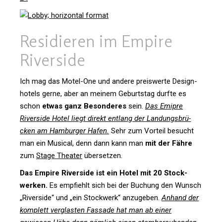
Resi­dieren im Empire
Riverside
Ich mag das Motel-One und andere preis­werte Design­
ho­tels gerne, aber an meinem Geburtstag durfte es
schon
etwas ganz Beson­deres
sein.
Das Emipre
River­side Hotel liegt direkt ent­lang der Lan­dungs­brü­
cken am Ham­burger Hafen.
Sehr zum Vor­teil besucht
man ein Musical, denn dann kann man
mit der Fähre
zum
Stage Theater
übersetzen.
Das Empire River­side ist ein Hotel mit 20 Stock­
werken.
Es emp­fiehlt sich bei der Buchung den Wunsch
„River­side“ und „ein Stock­werk“ anzu­geben.
Anhand der
kom­plett ver­glasten Fas­sade hat man ab einer