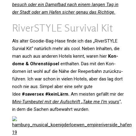
be­such oder ein Dampfbad nach einem langen Tag in
der Stadt oder am Hafen sicher genau das Richtige.
River­STYLE Sur­vival Kit
Als alter Goodie-Bag-Hase finde ich das „River­STYLE
Sur­vial Kit“ natür­lich mehr als cool. Neben Inhalten, die
man auch aus anderen Hotels kennt, waren hier
Kon­
dome & Ohren­stöpsel
ent­halten. Das mit den Kon­
domen ist wohl auf die Nähe der Ree­per­bahn zurück­zu­
führen. Ich war schon in vielen Hotels, aber das lag dort
noch nie aus. Simpel aber eine sehr gute
Idee
#saversex #kein­Lärm.
Am meisten gefällt mir der
Mini-Turn­beutel mit der Auf­schrift „Take me I’m yours
“,
in dem die Sachen auf­be­wahrt wurden.