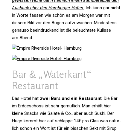
gewissen Höhe dann näm­lich einen atem­be­rau­benden
Aus­blick über den Ham­burger Hafen.
Ich kann gar nicht
in Worte fassen wie schön es am Morgen war mit
diesem Bild vor den Augen auf­zu­wa­chen. Min­des­tens
genauso beein­dru­ckend ist die beleuch­tete Kulisse
am Abend.
Bar & „Water­kant“
Restaurant
Das Hotel hat
zwei Bars und ein Restau­rant
. Die Bar
im Erd­ge­schoss ist sehr gemüt­lich. Man erhält hier
kleine Snacks wie Salate & Co., aber auch Sushi. Der
Hugo kommt hier auf schlappe 14€ pro Glas was natür­
lich schon ein Wort ist für ein biss­chen Sekt mit Sirup