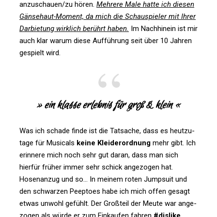
anzuschauen/​zu hören.
Meh­rere Male hatte ich diesen
Gän­se­haut-Moment, da mich die Schau­spieler mit Ihrer
Dar­bie­tung wirk­lich berührt haben.
Im Nach­hinein ist mir
auch klar warum diese Auf­füh­rung seit über 10 Jahren
gespielt wird.
» ein klasse erlebnis für groß & klein «
Was ich schade finde ist die Tat­sache, dass es heut­zu­
tage für Musi­cals
keine Klei­der­ord­nung
mehr gibt. Ich
erin­nere mich noch sehr gut daran, dass man sich
hierfür früher immer sehr schick ange­zogen hat.
Hosen­anzug und so… In meinem roten Jump­suit und
den schwarzen Peep­toes habe ich mich offen gesagt
etwas unwohl gefühlt. Der Groß­teil der Meute war ange­
zogen als würde er zum Ein­kaufen fahren
#dis­like
.