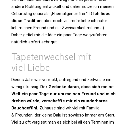
andere Rich­tung ent­wi­ckelt und daher nutze ich meinen
Geburtstag quasi als „Ehe­ma­li­gen­treffen“ :D
Ich liebe
diese Tra­di­tion
, aber noch viel mehr liebe ich natür­
lich meinen Freund und die Zwei­sam­keit mit ihm ;)
Daher gefiel mir die Idee ein paar Tage weg­zu­fahren
natür­lich sofort sehr gut.
Tape­ten­wechsel mit
viel Liebe
Dieses Jahr war ver­rückt, auf­re­gend und zeit­weise ein
wenig stressig.
Der Gedanke daran, dass sich meine
Welt ein paar Tage nur um meinen Freund und mich
drehen würde, ver­schaffte mir ein wun­der­bares
Bauch­ge­fühl.
Zuhause sind wir viel mit Familie
& Freunden, der kleine Balu ist sowieso immer am Start.
Viel zu oft ver­gisst man es sich bei all den Ter­minen im