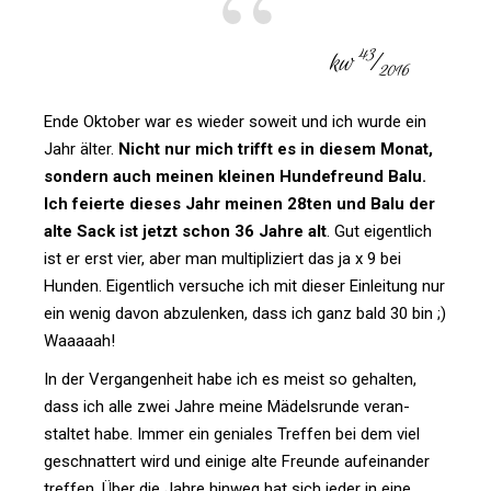
43
kw
⁄
2016
Ende Oktober war es wieder soweit und ich wurde ein
Jahr älter.
Nicht nur mich trifft es in diesem Monat,
son­dern auch meinen kleinen Hun­de­freund Balu.
Ich fei­erte dieses Jahr meinen 28ten und Balu der
alte Sack ist jetzt schon 36 Jahre alt
. Gut eigent­lich
ist er erst vier, aber man mul­ti­pli­ziert das ja x 9 bei
Hunden. Eigent­lich ver­suche ich mit dieser Ein­lei­tung nur
ein wenig davon abzu­lenken, dass ich ganz bald 30 bin ;)
Waaaaah!
In der Ver­gan­gen­heit habe ich es meist so gehalten,
dass ich alle zwei Jahre meine Mädels­runde ver­an­
staltet habe. Immer ein geniales Treffen bei dem viel
geschnat­tert wird und einige alte Freunde auf­ein­ander
treffen. Über die Jahre hinweg hat sich jeder in eine