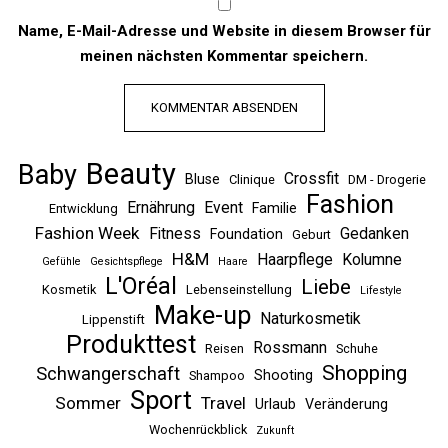
Name, E-Mail-Adresse und Website in diesem Browser für
meinen nächsten Kommentar speichern.
Beauty
Baby
Crossfit
Bluse
Clinique
DM - Drogerie
Fashion
Ernährung
Event
Familie
Entwicklung
Fashion Week
Fitness
Gedanken
Foundation
Geburt
H&M
Haarpflege
Kolumne
Gefühle
Gesichtspflege
Haare
L'Oréal
Liebe
Kosmetik
Lebenseinstellung
Lifestyle
Make-up
Naturkosmetik
Lippenstift
Produkttest
Rossmann
Reisen
Schuhe
Shopping
Schwangerschaft
Shooting
Shampoo
Sport
Sommer
Travel
Urlaub
Veränderung
Wochenrückblick
Zukunft