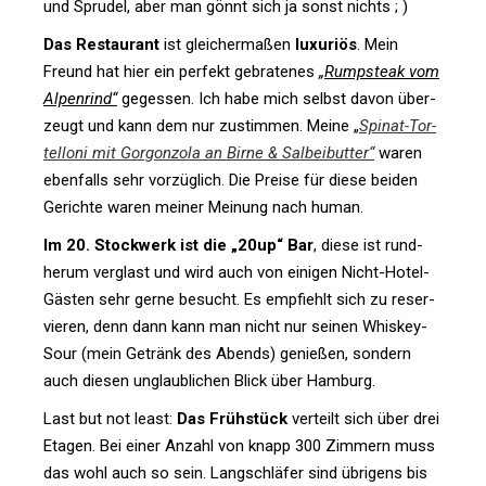
und Sprudel, aber man gönnt sich ja sonst nichts ; )
Das Restau­rant
ist glei­cher­maßen
luxu­riös
. Mein
Freund hat hier ein per­fekt gebra­tenes
„Rump­steak vom
Alpen­rind“
gegessen. Ich habe mich selbst davon über­
zeugt und kann dem nur zustimmen. Meine „
Spinat-Tor­
tel­loni mit Gor­gon­zola an Birne & Sal­bei­butter“
waren
eben­falls sehr vor­züg­lich. Die Preise für diese beiden
Gerichte waren meiner Mei­nung nach human.
Im 20. Stock­werk ist die „20up“ Bar
, diese ist rund­
herum ver­glast und wird auch von einigen Nicht-Hotel-
Gästen sehr gerne besucht. Es emp­fiehlt sich zu reser­
vieren, denn dann kann man nicht nur seinen Whiskey-
Sour (mein Getränk des Abends) genießen, son­dern
auch diesen unglaub­li­chen Blick über Hamburg.
Last but not least:
Das Früh­stück
ver­teilt sich über drei
Etagen. Bei einer Anzahl von knapp 300 Zim­mern muss
das wohl auch so sein. Lang­schläfer sind übri­gens bis