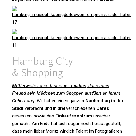
Ham­burg City
& Shopping
Mitt­ler­weile ist es fast eine Tra­di­tion, dass mein
Freund sein Mäd­chen zum Shoppen aus­führt an ihrem
Geburtstag.
Wir haben einen ganzen
Nach­mittag in der
Stadt
ver­bracht und in drei ver­schie­denen
Cafés
gesessen, sowie das
Ein­kaufs­zen­trum
unsi­cher
gemacht. Am Ende hat sich sogar noch her­aus­ge­stellt,
dass mein lieber Moritz wirk­lich Talent im Foto­gra­fieren