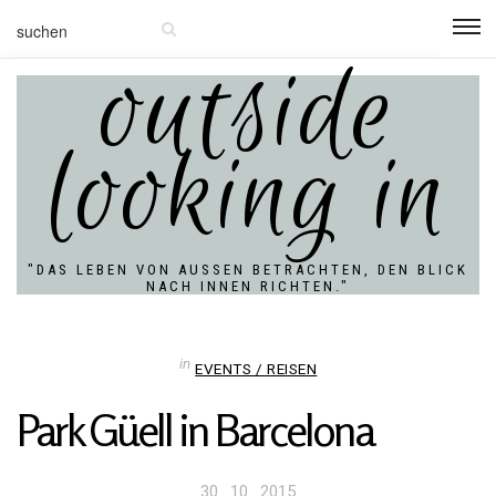
outside
looking in
"DAS LEBEN VON AUSSEN BETRACHTEN, DEN BLICK N
ACH INNEN RICHTEN."
in
EVENTS / REISEN
Park Güell in Barcelona
Veröffentlicht
30 . 10 . 2015