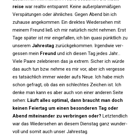
reise
war realtiv ent­spannt. Keine außer­plan­mä­ßigen
Ver­spä­tungen oder ähn­li­ches. Gegen Abend bin ich
zuhause ange­kommen. Ein direktes Wie­der­sehen mit
meinem Freund ließ ich mir natür­lich nicht nehmen. Erst
Tage später ist mir ein­ge­fallen, ich bin quasi pünkt­lich zu
unserem
Jah­restag
zurück­ge­kommen. Irgendwie ver­
gessen mein
Freund
und ich diesen Tag jedes Jahr…
Viele Paare zele­brieren das ja extrem. Sicher ich würde
das auch tun bzw. nehme es mir vor, aber ich ver­gesse
es tat­säch­lich immer wieder aufs Neue. Ich habe mich
schon gefragt, ob das ein schlechtes Zei­chen ist. Ich
denke man kann es aber auch von einer anderen Seite
sehen:
Läuft alles optimal, dann braucht man doch
keinen Fei­ertag um einen beson­deren Tag oder
Abend mit­ein­ander zu ver­bringen oder?
Letzt­end­lich
war das Wie­der­sehen an diesem Dienstag ganz wun­der­
voll und somit auch unser Jahrestag.