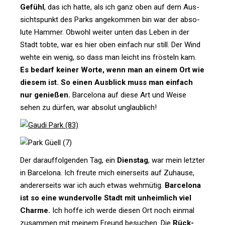
Gefühl
, das ich hatte, als ich ganz oben auf dem Aus­
sichts­punkt des Parks ange­kommen bin war der abso­
lute Hammer. Obwohl weiter unten das Leben in der
Stadt tobte, war es hier oben ein­fach nur still. Der Wind
wehte ein wenig, so dass man leicht ins frös­teln kam.
Es bedarf keiner Worte, wenn man an einem Ort wie
diesem ist. So einen Aus­blick muss man ein­fach
nur genießen.
Bar­ce­lona auf diese Art und Weise
sehen zu dürfen, war absolut unglaublich!
Der dar­auf­fol­genden Tag, ein
Dienstag
, war mein letzter
in Bar­ce­lona. Ich freute mich einer­seits auf Zuhause,
ande­rer­seits war ich auch etwas weh­mütig.
Bar­ce­lona
ist so eine wun­der­volle Stadt mit unheim­lich viel
Charme.
Ich hoffe ich werde diesen Ort noch einmal
zusammen mit meinem Freund besu­chen. Die
Rück­