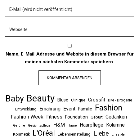
Name, E-Mail-Adresse und Website in diesem Browser für
meinen nächsten Kommentar speichern.
Beauty
Baby
Crossfit
Bluse
Clinique
DM - Drogerie
Fashion
Ernährung
Event
Familie
Entwicklung
Fashion Week
Fitness
Gedanken
Foundation
Geburt
H&M
Haarpflege
Kolumne
Gefühle
Gesichtspflege
Haare
L'Oréal
Liebe
Kosmetik
Lebenseinstellung
Lifestyle