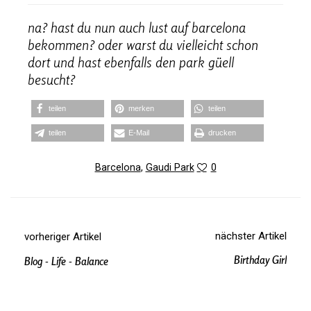
na? hast du nun auch lust auf bar­ce­lona
bekommen? oder warst du viel­leicht schon
dort und hast eben­falls den park güell
besucht?
teilen
merken
teilen
teilen
E‑Mail
dru­cken
Barcelona
,
Gaudi Park
0
nächster Artikel
vorheriger Artikel
Birthday Girl
Blog - Life - Balance