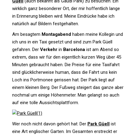
Güell
(auch bekannt als Gaudi Park) zu besu­chen. Ein
wirk­lich ganz beson­derer Ort, der mir hof­fent­lich lange
in Erin­ne­rung bleiben wird. Meine Ein­drücke habe ich
natür­lich auf Bil­dern festgehalten.
Am besagtem
Mon­tag­abend
haben meine Kol­legin und
ich uns in ein Taxi gesetzt und sind zum Park Güell
gefahren. Der
Ver­kehr
in
Bar­ce­lona
ist am Abend so
extrem, dass wir für den eigent­lich kurzen Weg über 45
Minuten gebraucht haben. Die Preise für eine Taxi­fahrt
sind glück­li­cher­weise human, dass die Fahrt uns kein
Loch ins Port­monee gerissen hat. Der Park liegt auf
einem kleinen Berg. Der Fußweg stei­gert das ganze aber
nochmal um einige Höhen­meter. Man gelangt so auch
auf eine tolle Aussichtsplattform.
Wer noch nicht davon gehört hat: Der
Park Güell
ist
eine Art eng­li­scher Garten. Im Gesamten erstreckt er