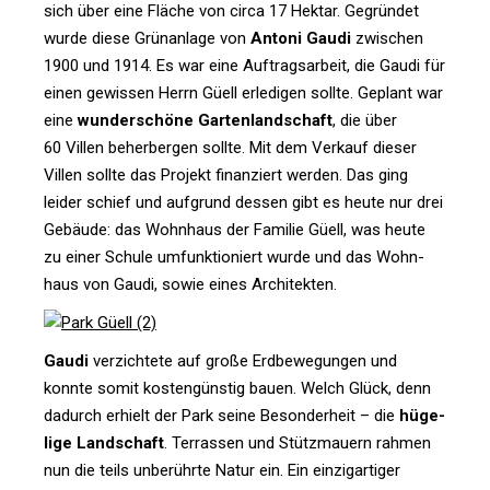
sich über eine Fläche von circa 17 Hektar. Gegründet
wurde diese Grün­an­lage von
Antoni Gaudi
zwi­schen
1900 und 1914. Es war eine Auf­trags­ar­beit, die Gaudi für
einen gewissen Herrn Güell erle­digen sollte. Geplant war
eine
wun­der­schöne Gar­ten­land­schaft
, die über
60 Villen beher­bergen sollte. Mit dem Ver­kauf dieser
Villen sollte das Pro­jekt finan­ziert werden. Das ging
leider schief und auf­grund dessen gibt es heute nur drei
Gebäude: das Wohn­haus der Familie Güell, was heute
zu einer Schule umfunk­tio­niert wurde und das Wohn­
haus von Gaudi, sowie eines Architekten.
Gaudi
ver­zich­tete auf große Erd­be­we­gungen und
konnte somit kos­ten­günstig bauen. Welch Glück, denn
dadurch erhielt der Park seine Beson­der­heit – die
hüge­
lige Land­schaft
. Ter­rassen und Stütz­mauern rahmen
nun die teils unbe­rührte Natur ein. Ein ein­zig­ar­tiger