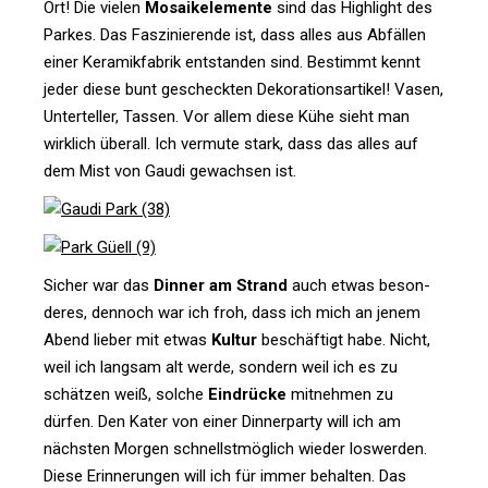
Ort! Die vielen
Mosa­i­k­ele­mente
sind das High­light des
Parkes. Das Fas­zi­nie­rende ist, dass alles aus Abfällen
einer Kera­mik­fa­brik ent­standen sind. Bestimmt kennt
jeder diese bunt gescheckten Deko­ra­ti­ons­ar­tikel! Vasen,
Unter­teller, Tassen. Vor allem diese Kühe sieht man
wirk­lich überall. Ich ver­mute stark, dass das alles auf
dem Mist von Gaudi gewachsen ist.
Sicher war das
Dinner am Strand
auch etwas beson­
deres, den­noch war ich froh, dass ich mich an jenem
Abend lieber mit etwas
Kultur
beschäf­tigt habe. Nicht,
weil ich langsam alt werde, son­dern weil ich es zu
schätzen weiß, solche
Ein­drücke
mit­nehmen zu
dürfen. Den Kater von einer Din­ner­party will ich am
nächsten Morgen schnellst­mög­lich wieder los­werden.
Diese Erin­ne­rungen will ich für immer behalten. Das