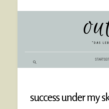
ou
"DAS LE
START­SEI
suc­cess under my sk