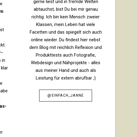
gerne liest und in fremde Welten
de
abtauchst, bist Du bei mir genau
em
richtig. Ich bin kein Mensch zweier
Klassen, mein Leben hat viele
st
Facetten und das spiegelt sich auch
online wieder. Du findest hier nebst
kt.
dem Blog mit reichlich Reflexion und
r­
Produkttests auch Fotografie,
 in
Webdesign und Nähprojekte - alles
klar
aus meiner Hand und auch als
z
Leistung für extern abrufbar ;)
le
habe
@EINFACH_JANNE
d
pas­
er