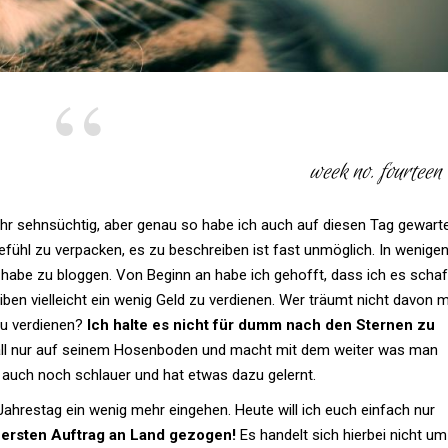
week no. fourteen
t sehr sehn­süchtig, aber genau so habe ich auch auf diesen Tag gewarte
fühl zu ver­pa­cken, es zu beschreiben ist fast unmög­lich. In wenige
n habe zu bloggen. Von Beginn an habe ich gehofft, dass ich es scha
ben viel­leicht ein wenig Geld zu ver­dienen. Wer träumt nicht davon m
zu ver­dienen?
Ich halte es nicht für dumm nach den Sternen zu
ll nur auf seinem Hosen­boden und macht mit dem weiter was man
n auch noch schlauer und hat etwas dazu gelernt.
ah­restag ein wenig mehr ein­gehen. Heute will ich euch ein­fach nur
ersten Auf­trag an Land gezogen!
Es han­delt sich hierbei nicht um