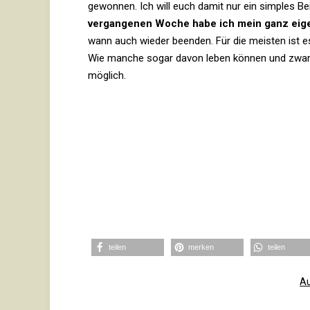
gewonnen. Ich will euch damit nur ein simples Bei­
ver­gan­genen Woche habe ich mein ganz ei
wann auch wieder beenden. Für die meisten ist es 
Wie manche sogar davon leben können und zwar seh
möglich.
teilen
merken
teilen
Au