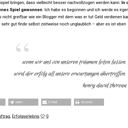
spiel bringen, dass viel­leicht besser nach­voll­zogen werden kann.
In 
genes Spiel gewonnen
. Ich habe es begonnen und ich werde es irge
nicht greifbar wie ein Blogger mit dem was er tut Geld ver­dienen ka
r gut finde selbst zeit­weise noch unglaub­lich – aber es ist eben
wenn wir uns von unseren träumen leiten lassen,
wird der erfolg all unsere erwar­tungen übertreffen.
henry david thoreau
teilen
E‑Mail
dru­cken
ftrag
,
Erfolgserlebnis
0