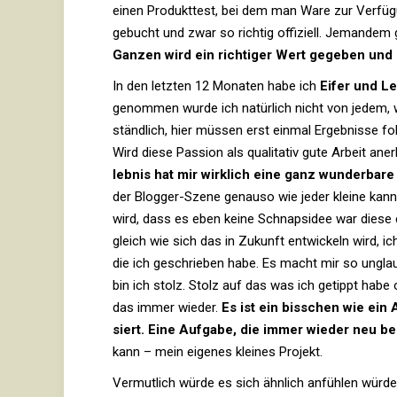
einen Pro­dukt­test, bei dem man Ware zur Ver­fü
gebucht und zwar so richtig offi­ziell. Jemandem ge
Ganzen wird ein rich­tiger Wert gegeben und da
In den letzten 12 Monaten habe ich
Eifer und Le
genommen wurde ich natür­lich nicht von jedem, 
ständ­lich, hier müssen erst einmal Ergeb­nisse fo
Wird diese Pas­sion als qua­li­tativ gute Arbeit aner
lebnis hat mir wirk­lich eine ganz wun­der­bare 
der Blogger-Szene genauso wie jeder kleine kann
wird, dass es eben keine Schnaps­idee war diese et
gleich wie sich das in Zukunft ent­wi­ckeln wird, i
die ich geschrieben habe. Es macht mir so unglaub­l
bin ich stolz. Stolz auf das was ich getippt habe 
das immer wieder.
Es ist ein biss­chen wie ein 
siert. Eine Auf­gabe, die immer wieder neu 
kann – mein eigenes kleines Projekt.
Ver­mut­lich würde es sich ähn­lich anfühlen würde 