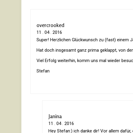
overcrooked
11 . 04 . 2016
Super! Herz­li­chen Glück­wunsch zu (fast) einem 
Hat doch ins­ge­samt ganz prima geklappt, von d
Viel Erfolg wei­terhin, komm uns mal wieder besuc
Stefan
Janina
11 . 04 . 2016
Hey Stefan:) ich danke dir! Vor allem dafü