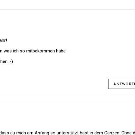
Jahr!
em was ich so mit­be­kommen habe.
hen ;-)
ANTWORT
r, dass du mich am Anfang so unter­stützt hast in dem Ganzen. Ohne 