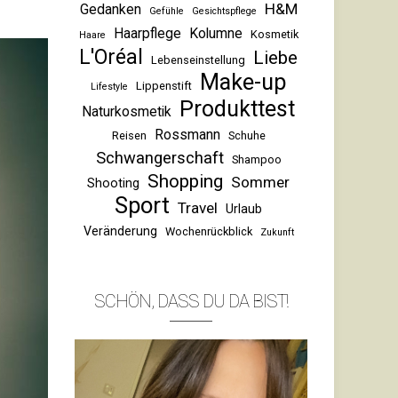
H&M
Gedanken
Gefühle
Gesichtspflege
Haarpflege
Kolumne
Kosmetik
Haare
L'Oréal
Liebe
Lebenseinstellung
Make-up
Lippenstift
Lifestyle
Produkttest
Naturkosmetik
Rossmann
Reisen
Schuhe
Schwangerschaft
Shampoo
Shopping
Sommer
Shooting
Sport
Travel
Urlaub
Veränderung
Wochenrückblick
Zukunft
SCHÖN, DASS DU DA BIST!