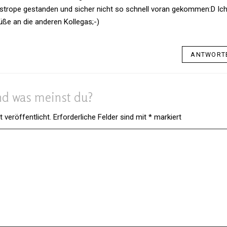
s­trope gestanden und sicher nicht so schnell voran gekommen:D Ic
ße an die anderen Kollegas;-)
ANTWORT
d was meinst du?
 veröffentlicht.
Erforderliche Felder sind mit
*
markiert