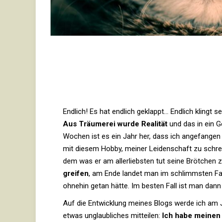
End­lich! Es hat end­lich geklappt… End­lich kling
Aus Träu­merei wurde Rea­lität
und das in ein Ge
Wochen ist es ein Jahr her, dass ich ange­fange
mit diesem Hobby, meiner Lei­den­schaft zu schrei
dem was er am aller­liebsten tut seine Bröt­chen 
greifen
, am Ende landet man im schlimmsten Fa
ohnehin getan hätte. Im besten Fall ist man dan
Auf die Ent­wick­lung meines Blogs werde ich am J
etwas unglaub­li­ches mit­teilen:
Ich habe meinen 