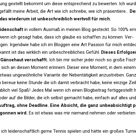
­gung gestellt bekommt um diese ent­spre­chend zu bewerten. Ich wur
fällt meine Arbeit, die Art wie ich schreibe, wie ich prä­sen­tiere…
D
s wie­derum ist unbe­schreib­lich wert­voll für mich.
i­den­schaft
in vollem Ausmaß in meinen Blog gesteckt. So 100% ern
wenn ich gesagt habe, dass ich glaube es schaffen zu können. Ver­
lgen. Irgendwie habe ich im Bloggen eine Art Pas­sion für mich ent­dec
­kannt ist das wirk­lich ein unbe­schreib­li­ches Gefühl.
Dieses Erfolgs­e
Gän­se­haut ver­schafft.
Ich bin mir sicher jeder noch so große Fisch
 sich an diesen Moment erin­nern. Dieser eine Moment, in dem einem 
was unge­wöhn­liche Vari­ante der Neben­tä­tig­keit anzu­streben. Gan
ch bereue keine Stunde die ich damit ver­bracht habe, keine ein­zige Zei
ich viel Spaß! Jedes Mal wenn ich einen Blog­bei­trag fer­tig­ge­stellt 
oder auf die Bilder, die ich selbst gemacht habe, ein­fach auf alles un
Auf­trag, ohne Dead­line. Eine Absicht, die ganz unbe­ab­sich­tigt 
begonnen wird.
Es ist etwas was mir nie­mand nehmen oder ver­bieten
ich lei­den­schaft­lich gerne Tennis spielen und hätte ein großes Tur­ni