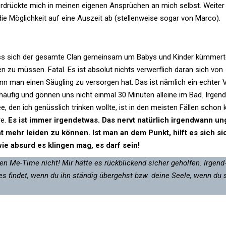
rdrückte mich in meinen eigenen Ansprü­chen an mich selbst. Weiter
die Mög­lich­keit auf eine Aus­zeit ab (stel­len­weise sogar von Marco).
“
ass sich der gesamte Clan gemeinsam um Babys und Kinder küm­mert
zu müssen. Fatal. Es ist absolut nichts ver­werf­lich daran sich von
n man einen Säug­ling zu ver­sorgen hat. Das ist näm­lich ein echter V
u häufig und gönnen uns nicht einmal 30 Minuten alleine im Bad. Irgend
, den ich genüss­lich trinken wollte, ist in den meisten Fällen schon k
re.
Es ist immer irgend­etwas. Das nervt natür­lich irgend­wann un
t mehr leiden zu können. Ist man an dem Punkt, hilft es sich si
 wie absurd es klingen mag, es darf sein!
en Me-Time nicht! Mir hätte es rück­bli­ckend sicher geholfen. Irgend
r es findet, wenn du ihn ständig über­gehst bzw. deine Seele, wenn du 