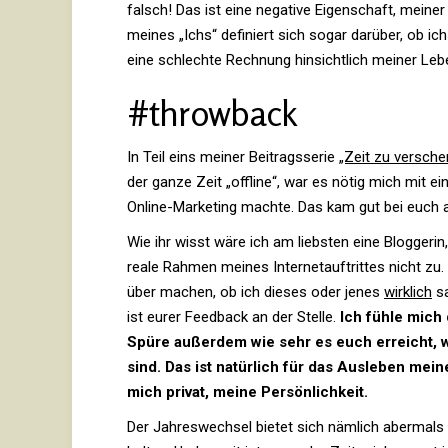
falsch! Das ist eine nega­tive Eigen­schaft, meiner
meines „Ichs“ defi­niert sich sogar dar­über, ob ich
eine schlechte Rech­nung hin­sicht­lich meiner Leb
#throw­back
In Teil eins meiner Bei­trags­serie
„Zeit zu ver­sch
der ganze Zeit „off­line“, war es nötig mich mit 
Online-Mar­ke­ting machte. Das kam gut bei euch a
Wie ihr wisst wäre ich am liebsten eine Blog­geri
reale Rahmen meines Inter­net­auf­trittes nicht 
über machen, ob ich dieses oder jenes
wirk­lich
sa
ist eurer Feed­back an der Stelle.
Ich fühle mich 
Spüre außerdem wie sehr es euch erreicht, w
sind. Das ist natür­lich für das Aus­leben mein
mich privat, meine Per­sön­lich­keit.
Der Jah­res­wechsel bietet sich näm­lich aber­mals d