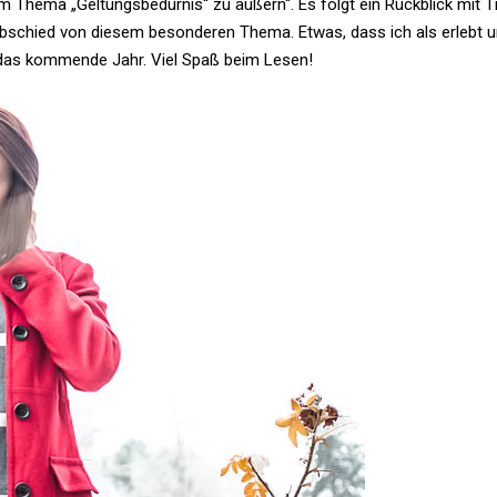
m Thema „Gel­tungs­be­dürnis“ zu äußern“. Es folgt ein Rück­blick mit T
bschied von diesem beson­deren Thema. Etwas, dass ich als erlebt 
ür das kom­mende Jahr. Viel Spaß beim Lesen!