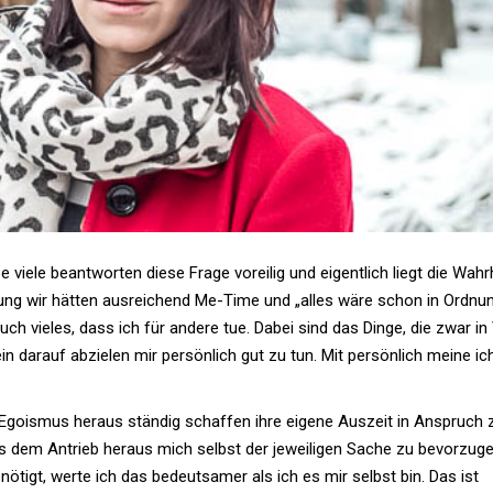
viele beant­worten diese Frage vor­eilig und eigent­lich liegt die Wahr­
­nung wir hätten aus­rei­chend Me-Time und „alles wäre schon in Ord­nu
auch vieles, dass ich für andere tue. Dabei sind das Dinge, die zwar in
n darauf abzielen mir per­sön­lich gut zu tun. Mit per­sön­lich meine ic
go­ismus heraus ständig schaffen ihre eigene Aus­zeit in Anspruch 
us dem Antrieb heraus mich selbst der jewei­ligen Sache zu bevor­zuge
­tigt, werte ich das bedeut­samer als ich es mir selbst bin. Das ist