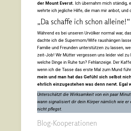
der Mount Everst.
Ich über­nahm mich ständig, e
wehrte ich jeg­liche Hilfe, die man mir anbot, und 
„Da schaffe ich schon alleine!
Wäh­rend es bei unseren Urvölker normal war, d
dachte ich die Supermom/​Wife raus­hängen lassen 
Familie und Freunden unter­stützen zu lassen, wen
zeit-Job! Wir Mütter ver­gessen uns leider viel z
welche Dinge in Ruhe tun? Fehl­an­zeige. Der Kaffee
wenn ich die Tasse das erste Mal zum Mund füh
mein und man hat das Gefühl sich selbst nich
ehr­lich ein­zu­ge­stehen was denn nervt. Egal
Unter­schätzt die Wirk­sam­keit von ein paar Minut
wann signa­li­siert dir dein Körper näm­lich wie e
nicht pflegst.
Blog-Koope­ra­tionen