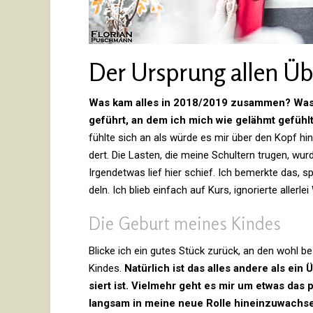
Der Ursprung allen Üb
Was kam alles in 2018/2019 zusammen? Was 
geführt, an dem ich mich wie gelähmt gefühl
fühlte sich an als würde es mir über den Kopf hin­a
dert. Die Lasten, die meine Schul­tern trugen, wurd
Irgend­etwas lief hier schief. Ich bemerkte das, 
deln. Ich blieb ein­fach auf Kurs, igno­rierte aller
Die Geburt meines Kindes
Blicke ich ein gutes Stück zurück, an den wohl 
Kindes.
Natür­lich ist das alles andere als ein
siert ist. Viel­mehr geht es mir um etwas das 
langsam in meine neue Rolle hin­ein­zu­wach