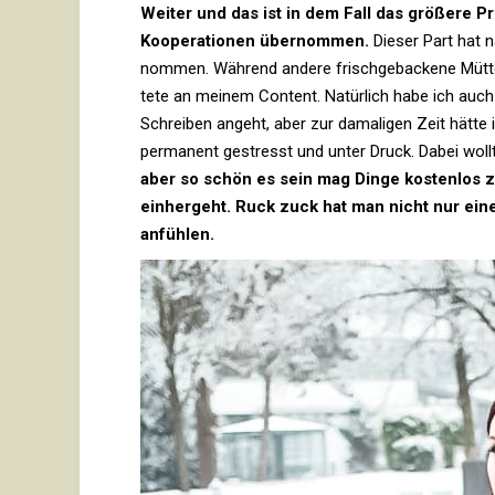
Weiter und das ist in dem Fall das grö­ßere 
Koope­ra­tionen über­nommen.
Dieser Part hat na
nommen. Wäh­rend andere frisch­ge­ba­ckene Mütter
tete an meinem Con­tent. Natür­lich habe ich auch
Schreiben angeht, aber zur dama­ligen Zeit hätte ic
per­ma­nent gestresst und unter Druck. Dabei woll
aber so schön es sein mag Dinge kos­tenlos zu 
ein­her­geht. Ruck zuck hat man nicht nur ein
anfühlen.