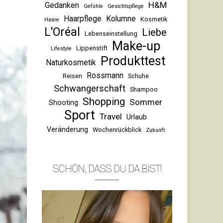
H&M
Gedanken
Gefühle
Gesichtspflege
Haarpflege
Kolumne
Kosmetik
Haare
L'Oréal
Liebe
Lebenseinstellung
Make-up
Lippenstift
Lifestyle
Produkttest
Naturkosmetik
Rossmann
Reisen
Schuhe
Schwangerschaft
Shampoo
Shopping
Sommer
Shooting
Sport
Travel
Urlaub
Veränderung
Wochenrückblick
Zukunft
SCHÖN, DASS DU DA BIST!