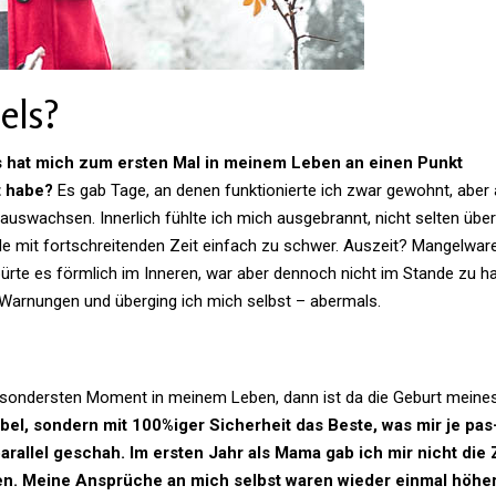
els?
hat mich zum ersten Mal in meinem Leben an einen Punkt
t habe?
Es gab Tage, an denen funk­tio­nierte ich zwar gewohnt, aber 
us­wachsen. Inner­lich fühlte ich mich aus­ge­brannt, nicht selten über
e mit fort­schrei­tenden Zeit ein­fach zu schwer. Aus­zeit? Man­gel­ware
spürte es förm­lich im Inneren, war aber den­noch nicht im Stande zu h
lei War­nungen und über­ging ich mich selbst – abermals.
beson­dersten Moment in meinem Leben, dann ist da die Geburt meine
 Übel, son­dern mit 100%iger Sicher­heit das Beste, was mir je pas
par­allel geschah. Im ersten Jahr als Mama gab ich mir nicht die 
sen. Meine Ansprüche an mich selbst waren wieder einmal höher