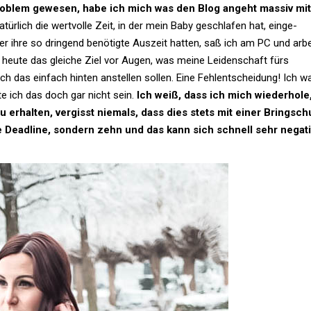
Pro­blem gewesen, habe ich mich was den Blog angeht massiv mit
tür­lich die wert­volle Zeit, in der mein Baby geschlafen hat, ein­ge­
 ihre so drin­gend benö­tigte Aus­zeit hatten, saß ich am PC und arbe
 heute das gleiche Ziel vor Augen, was meine Lei­den­schaft fürs
h das ein­fach hinten anstellen sollen. Eine Fehl­ent­schei­dung! Ich w
te ich das doch gar nicht sein.
Ich weiß, dass ich mich wie­der­hole
erhalten, ver­gisst nie­mals, dass dies stets mit einer Bring­sch
e Dead­line, son­dern zehn und das kann sich schnell sehr negati