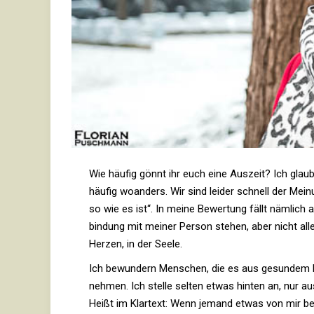
Wie häufig gönnt ihr euch eine Aus­zeit? Ich glaube 
häufig woan­ders. Wir sind leider schnell der Mei
so wie es ist“. In meine Bewer­tung fällt näm­lich 
bin­dung mit meiner Person stehen, aber nicht allei
Herzen, in der Seele.
Ich bewun­dern Men­schen, die es aus gesundem E
nehmen. Ich stelle selten etwas hinten an, nur a
Heißt im Klar­text: Wenn jemand etwas von mir benö