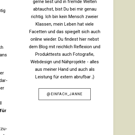
gerne liest und in fremde Welten
abtauchst, bist Du bei mir genau
tig
richtig. Ich bin kein Mensch zweier
Klassen, mein Leben hat viele
Facetten und das spiegelt sich auch
online wieder. Du findest hier nebst
dem Blog mit reichlich Reflexion und
ch
Produkttests auch Fotografie,
 ans
Webdesign und Nähprojekte - alles
aus meiner Hand und auch als
er
Leistung für extern abrufbar ;)
dar­
ger
@EINFACH_JANNE
l
 für
­zu­