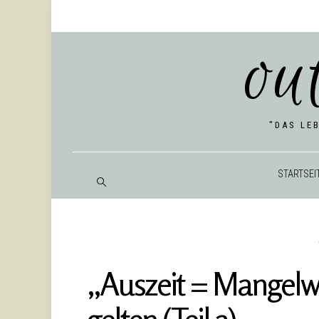
ou
"DAS LE
START­SEI
„Aus­zeit = Man­gel­