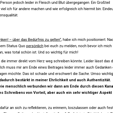
 Person jedoch leider in Fleisch und Blut über­ge­gangen. Ein Groß­teil
 viel ich für andere machen und wie erfolg­reich ich hiermit bin. Ein­deu
ensqualität.
enken! – über das Bedürfnis zu gelten“
, habe ich mich posi­tio­niert. Na
einem Status Quo
per­sön­lich
bei euch zu melden, noch bevor ich mich
n, was total schön ist. Und so wichtig für mich!
n, die immer direkt vom Herz weg schreiben könnte. Leider lässt das d
zu. Ich muss mir am Ende eines Bei­trages leider immer auch Gedanken 
gen möchte. Das ist schade und erschwert die Sache. Umso wich­ti
dadurch bestärkt in meiner Ehr­lich­keit und auch Authen­ti­zität.
ie mensch­lich ver­bunden wir dann am Ende durch diesen Kana
es Schrei­bens von Vor­teil, aber auch ein sehr wich­tiger Aspekt
afür an sich zu reflek­tieren, zu erin­nern, los­zu­lassen oder auch fest