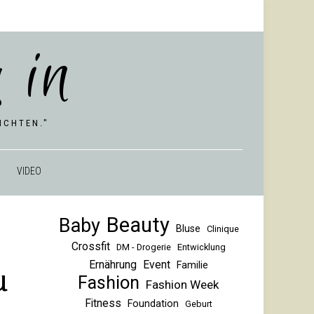
 in
CHTEN."
VIDEO
Beauty
Baby
Bluse
Clinique
Crossfit
DM - Drogerie
Entwicklung
Ernährung
Event
Familie
u
Fashion
Fashion Week
Fitness
Foundation
Geburt