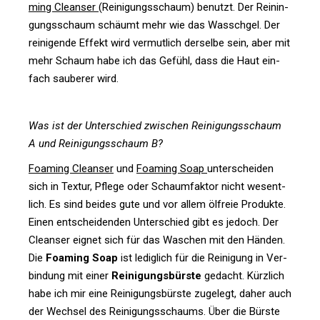
ming Cle­anser
(Rei­ni­gungs­schaum) benutzt. Der Rei­nin­
gungs­schaum schäumt mehr wie das Wasschgel. Der
rei­ni­gende Effekt wird ver­mut­lich der­selbe sein, aber mit
mehr Schaum habe ich das Gefühl, dass die Haut ein­
fach sau­berer wird.
Was ist der Unter­schied zwi­schen Rei­ni­gungs­schaum
A und Rei­ni­gungs­schaum B?
Foa­ming Cle­anser
und
Foa­ming Soap
unter­scheiden
sich in Textur, Pflege oder Schaum­faktor nicht wesent­
lich. Es sind beides gute und vor allem ölfreie Pro­dukte.
Einen ent­schei­denden Unter­schied gibt es jedoch. Der
Cle­anser eignet sich für das Waschen mit den Händen.
Die
Foa­ming Soap
ist ledig­lich für die Rei­ni­gung in Ver­
bin­dung mit einer
Rei­ni­gungs­bürste
gedacht. Kürz­lich
habe ich mir eine Rei­ni­gungs­bürste zuge­legt, daher auch
der Wechsel des Rei­ni­gungs­schaums. Über die Bürste