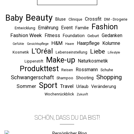
Beauty
Baby
Crossfit
Bluse
Clinique
DM - Drogerie
Fashion
Ernährung
Event
Familie
Entwicklung
Fashion Week
Fitness
Gedanken
Foundation
Geburt
H&M
Haarpflege
Kolumne
Gefühle
Gesichtspflege
Haare
L'Oréal
Liebe
Kosmetik
Lebenseinstellung
Lifestyle
Make-up
Naturkosmetik
Lippenstift
Produkttest
Rossmann
Reisen
Schuhe
Shopping
Schwangerschaft
Shooting
Shampoo
Sport
Sommer
Travel
Urlaub
Veränderung
Wochenrückblick
Zukunft
SCHÖN, DASS DU DA BIST!