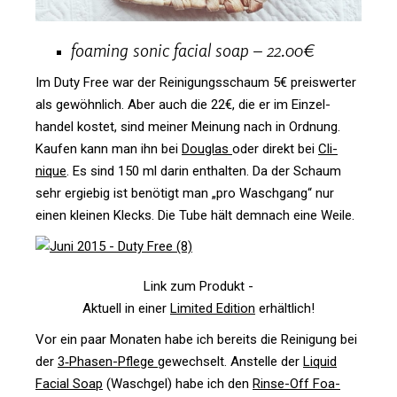
foa­ming sonic facial soap – 22.00€
Im Duty Free war der Rei­ni­gungs­schaum 5€ preis­werter
als gewöhn­lich. Aber auch die 22€, die er im Ein­zel­
handel kostet, sind meiner Mei­nung nach in Ord­nung.
Kaufen kann man ihn bei
Dou­glas
oder direkt bei
Cli­
nique
. Es sind 150 ml darin ent­halten. Da der Schaum
sehr ergiebig ist benö­tigt man „pro Wasch­gang“ nur
einen kleinen Klecks. Die Tube hält dem­nach eine Weile.
Link zum Produkt -
Aktuell in einer
Limited Edi­tion
erhältlich!
Vor ein paar Monaten habe ich bereits die Rei­ni­gung bei
der
3‑Phasen-Pflege
gewech­selt. Anstelle der
Liquid
Facial Soap
(Waschgel) habe ich den
Rinse-Off Foa­