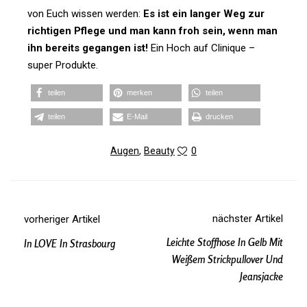
von Euch wissen werden:
Es ist ein langer Weg zur
rich­tigen Pflege und man kann froh sein, wenn man
ihn bereits gegangen ist!
Ein Hoch auf Cli­nique –
super Produkte.
teilen
merken
teilen
teilen
E‑Mail
dru­cken
Augen
,
Beauty
0
nächster Artikel
vorheriger Artikel
Leichte Stoffhose In Gelb Mit
In LOVE In Strasbourg
Weißem Strickpullover Und
Jeansjacke