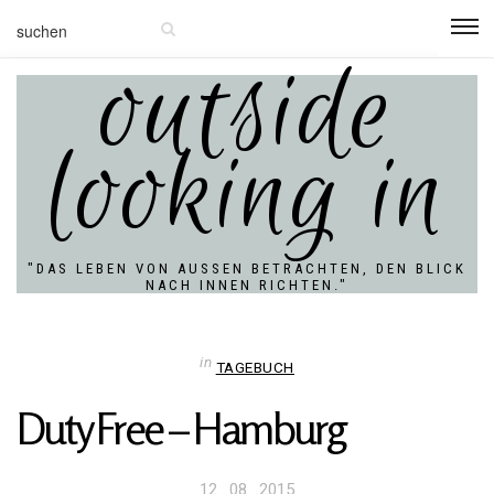
outside
looking in
"DAS LEBEN VON AUSSEN BETRACHTEN, DEN BLICK N
ACH INNEN RICHTEN."
in
TAGEBUCH
Duty Free – Hamburg
Veröffentlicht
12 . 08 . 2015