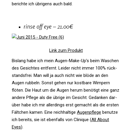
berichte ich übri­gens auch bald.
rinse off eye – 21.00€
Link zum Produkt
Bis­lang habe ich mein Augen-Make-Up’s beim Waschen
des Gesichtes ent­fernt. Leider nicht immer 100% rück­
stands­frei. Man will ja auch nicht wie blöde an den
Augen rub­beln. Sonst gehen nur kost­bare Wim­pern
flöten. Die Haut um die Augen herum benö­tigt eine ganz
andere Pflege als die übrige im Gesicht. Gedanken dar­
über habe ich mir aller­dings erst gemacht als die ersten
Fält­chen kamen. Eine reich­hal­tige
Augen­pflege
benutze
ich bereits, sie ist eben­falls von Cli­nique (
All About
Eyes
).