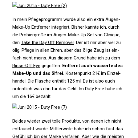
In mein Pfle­ge­pro­gramm wurde also ein extra Augen-
Make-Up Ent­ferner inte­griert. Bisher kannte ich, durch
die Pro­bier­größe im
Augen-Make-Up Set
von Cli­nique,
den
Take the Day Off Remover
. Der ist mir aber viel zu
ölig. Pflege in allen Ehren, aber das ölige Zeug ist ein­
fach nicht meins. Aus diesem Grund habe ich zu dem
Rinse-Off Eye
gegriffen.
Ent­fernt auch was­ser­festes
Make-Up und das ölfrei.
Kos­ten­punkt 21€ im Ein­zel­
handel. Die Fla­sche ent­hält 125 ml. Es ist also auch
ordent­lich was drin für das Geld. Im Duty Free habe ich
um die 16€ bezahlt.
Beides wieder zwei tolle Pro­dukte, von denen ich nicht
ent­täuscht wurde. Mitt­ler­weile habe ich schon fast das
Gefühl ich bin der Marke ver­fallen. Aber wie die meisten