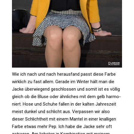
Wie ich nach und nach her­aus­fand passt diese Farbe
wirk­lich zu fast allem. Gerade im Winter hält man die
Jacke über­wie­gend geschlossen und somit ist es völlig
gleich ob die Bluse oder ähn­li­ches mit dem gelb har­mo­
niert. Hose und Schuhe fallen in der kalten Jah­res­zeit
meist dunkel und schlicht aus. Ver­passen wir also
dieser Schlicht­heit mit einem Mantel in einer knal­ligen
Farbe etwas mehr Pep. Ich habe die Jacke sehr oft
getragen. Am liebsten in Kom­bi­na­tion mit meinem