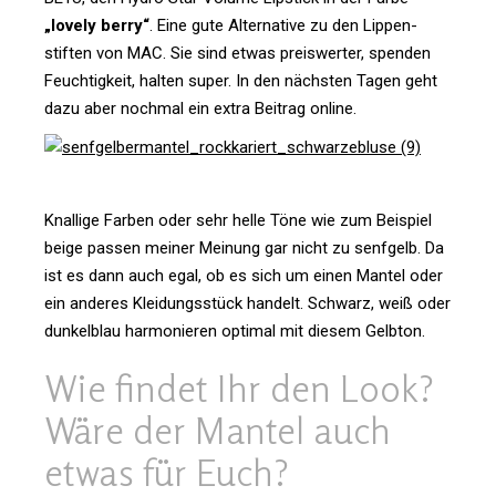
„lovely berry“
. Eine gute Alter­na­tive zu den Lip­pen­
stiften von MAC. Sie sind etwas preis­werter, spenden
Feuch­tig­keit, halten super. In den nächsten Tagen geht
dazu aber nochmal ein extra Bei­trag online.
Knal­lige Farben oder sehr helle Töne wie zum Bei­spiel
beige passen meiner Mei­nung gar nicht zu senf­gelb. Da
ist es dann auch egal, ob es sich um einen Mantel oder
ein anderes Klei­dungs­stück han­delt. Schwarz, weiß oder
dun­kel­blau har­mo­nieren optimal mit diesem Gelbton.
Wie findet Ihr den Look?
Wäre der Mantel auch
etwas für Euch?