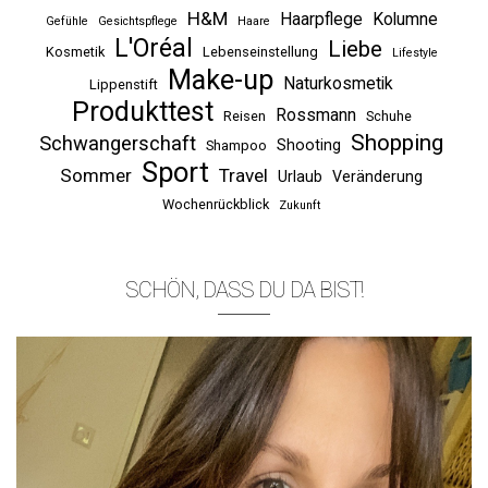
H&M
Haarpflege
Kolumne
Gefühle
Gesichtspflege
Haare
L'Oréal
Liebe
Kosmetik
Lebenseinstellung
Lifestyle
Make-up
Naturkosmetik
Lippenstift
Produkttest
Rossmann
Reisen
Schuhe
Shopping
Schwangerschaft
Shooting
Shampoo
Sport
Sommer
Travel
Urlaub
Veränderung
Wochenrückblick
Zukunft
SCHÖN, DASS DU DA BIST!