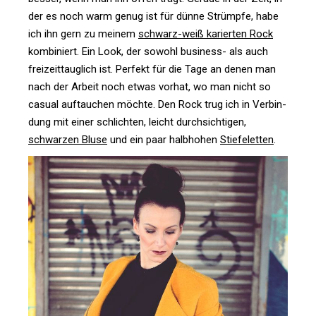
der es noch warm genug ist für dünne Strümpfe, habe
ich ihn gern zu meinem
schwarz-weiß karierten Rock
kom­bi­niert. Ein Look, der sowohl busi­ness- als auch
frei­zeit­taug­lich ist. Per­fekt für die Tage an denen man
nach der Arbeit noch etwas vorhat, wo man nicht so
casual auf­tau­chen möchte. Den Rock trug ich in Ver­bin­
dung mit einer schlichten, leicht durch­sich­tigen,
schwarzen Bluse
und ein paar halb­hohen
Stie­fe­letten
.