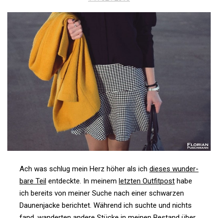
am
Ach was schlug mein Herz höher als ich
dieses wun­der­
bare Teil
ent­deckte. In meinem
letzten Out­fit­post
habe
ich bereits von meiner Suche nach einer schwarzen
Dau­nen­jacke berichtet. Wäh­rend ich suchte und nichts
fand, wan­derten andere Stücke in meinen Bestand über.