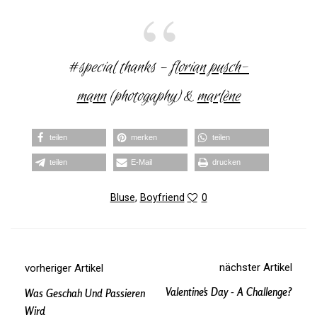
#spe­cial thanks –
flo­rian pusch­
mann
(pho­to­gaphy) &
mar­lène
teilen
merken
teilen
teilen
E‑Mail
dru­cken
Bluse
,
Boyfriend
0
nächster Artikel
vorheriger Artikel
Valentine's Day - A Challenge?
Was Geschah Und Passieren
Wird