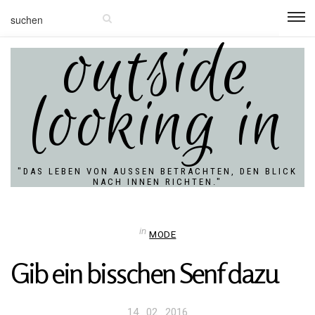
outside
looking in
"DAS LEBEN VON AUSSEN BETRACHTEN, DEN BLICK N
ACH INNEN RICHTEN."
in
MODE
Gib ein biss­chen Senf dazu
Veröffentlicht
14 . 02 . 2016