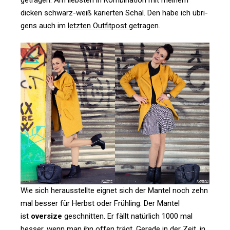
dicken schwarz-weiß karierten Schal. Den habe ich übri­
gens auch im
letzten Out­fit­post
getragen.
Wie sich her­aus­stellte eignet sich der Mantel noch zehn
mal besser für Herbst oder Früh­ling. Der Mantel
ist
over­size
geschnitten. Er fällt natür­lich 1000 mal
besser, wenn man ihn offen trägt. Gerade in der Zeit, in