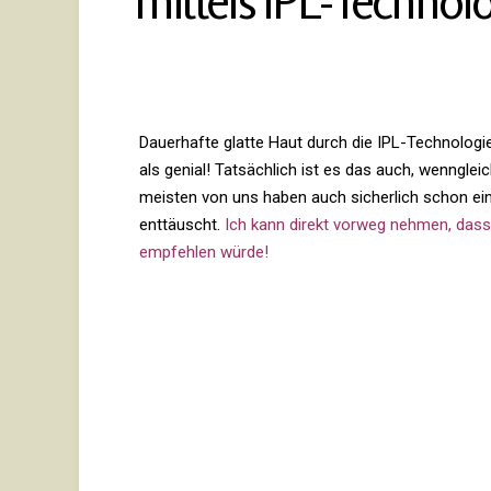
mit­tels IPL-Technol
Dau­er­hafte glatte Haut durch die IPL-Tech­no­lo
als genial! Tat­säch­lich ist es das auch, wenn­glei
meisten von uns haben auch sicher­lich schon ein
ent­täuscht.
Ich kann direkt vorweg nehmen, dass 
emp­fehlen würde!