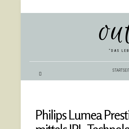
ou
"DAS LE
START­SEI
Philips Lumea Pres­ti