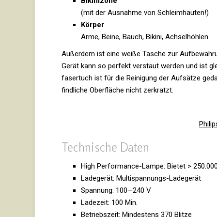
Biki­ni­zone
(mit der Aus­nahme von Schleimhäuten!)
Körper
Arme, Beine, Bauch, Bikini, Achselhöhlen
Außerdem ist eine weiße Tasche zur Auf­be­wah­run
Gerät kann so per­fekt ver­staut werden und ist gle
fa­ser­tuch ist für die Rei­ni­gung der Auf­sätze ged
find­liche Ober­fläche nicht zerkratzt.
Phili
Tech­ni­sche Daten
High Per­for­mance-Lampe: Bietet > 250.00
Lade­gerät: Multispannungs-Ladegerät
Span­nung: 100 – 240 V
Lade­zeit: 100 Min.
Betriebs­zeit: Min­des­tens 370 Blitze