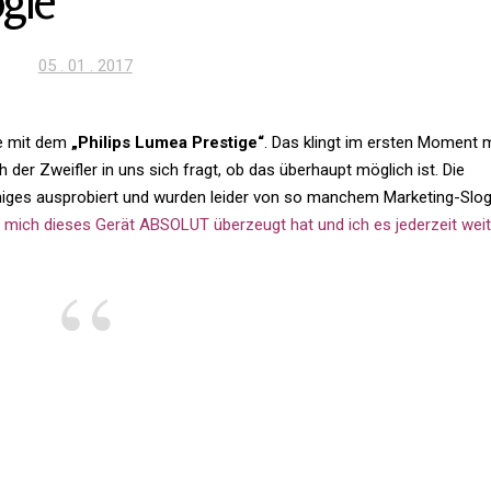
ogie
Veröffentlicht
05 . 01 . 2017
am
gie mit dem
„Philips Lumea Pres­tige“
. Das klingt im ersten Moment 
ch der Zweifler in uns sich fragt, ob das über­haupt mög­lich ist. Die
iges aus­pro­biert und wurden leider von so man­chem Mar­ke­ting-Slo
mich dieses Gerät ABSOLUT über­zeugt hat und ich es jeder­zeit wei­t
l