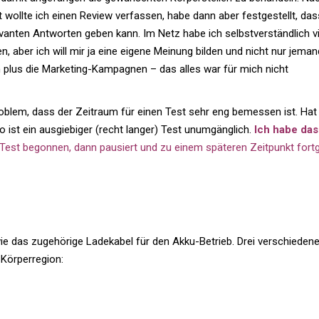
t wollte ich einen Review ver­fassen, habe dann aber fest­ge­stellt, das
­vanten Ant­worten geben kann. Im Netz habe ich selbst­ver­ständ­lich v
n, aber ich will mir ja eine eigene Mei­nung bilden und nicht nur jeman
en plus die Mar­ke­ting-Kam­pa­gnen – das alles war für mich nicht
o­blem, dass der Zeit­raum für einen Test sehr eng bemessen ist. Hat
 ist ein aus­gie­biger (recht langer) Test unum­gäng­lich.
Ich habe das
est begonnen, dann pau­siert und zu einem spä­teren Zeit­punkt fort­
ie das zuge­hö­rige Lade­kabel für den Akku-Betrieb. Drei ver­schie­den
r Körperregion: