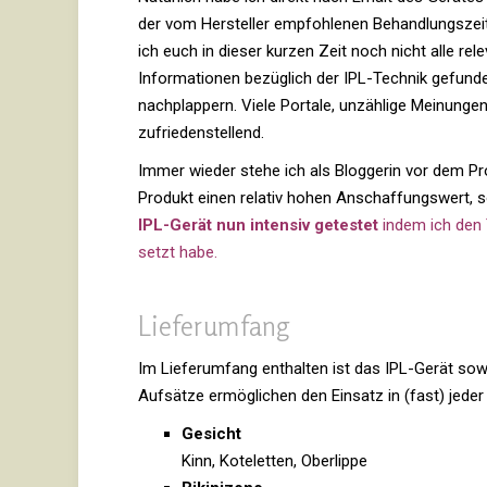
der vom Her­steller emp­foh­lenen Behand­lungs­zei
ich euch in dieser kurzen Zeit noch nicht alle rele
Infor­ma­tionen bezüg­lich der IPL-Technik gefunde
nach­plap­pern. Viele Por­tale, unzäh­lige Mei­nung
zufriedenstellend.
Immer wieder stehe ich als Blog­gerin vor dem Pr
Pro­dukt einen relativ hohen Anschaf­fungs­wert, so
IPL-Gerät nun intensiv getestet
indem ich den T
setzt habe.
Lie­fer­um­fang
Im Lie­fer­um­fang ent­halten ist das IPL-Gerät sow
Auf­sätze ermög­li­chen den Ein­satz in (fast) jede
Gesicht
Kinn, Kote­letten, Oberlippe