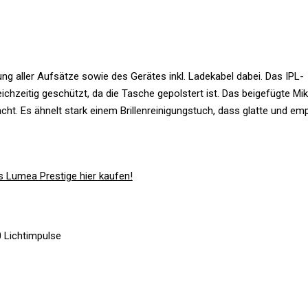
g aller Auf­sätze sowie des Gerätes inkl. Lade­kabel dabei. Das IPL-
ich­zeitig geschützt, da die Tasche gepols­tert ist. Das bei­gefügte Mi
acht. Es ähnelt stark einem Bril­len­rei­ni­gungs­tuch, dass glatte und em
ps Lumea Pres­tige hier kaufen!
0 Lichtimpulse