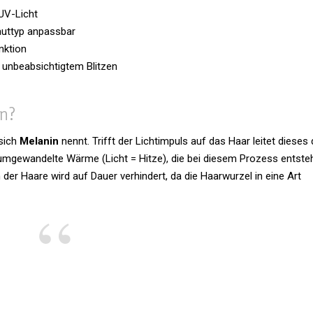
 UV-Licht
n Hauttyp anpassbar
nktion
 unbe­ab­sich­tigtem Blitzen
rn?
 sich
Melanin
nennt. Trifft der Licht­im­puls auf das Haar leitet dieses
 umge­wan­delte Wärme (Licht = Hitze), die bei diesem Pro­zess ent­steh
er Haare wird auf Dauer ver­hin­dert, da die Haar­wurzel in eine Art