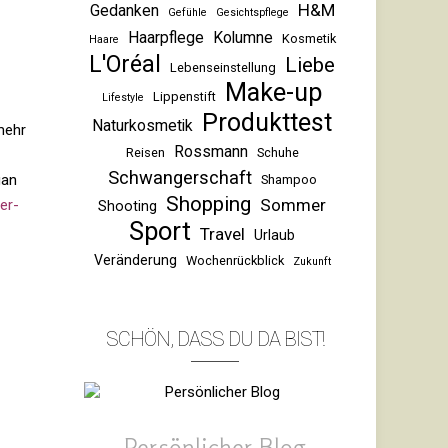
H&M
Gedanken
Gefühle
Gesichtspflege
Haarpflege
Kolumne
Kosmetik
Haare
L'Oréal
Liebe
Lebenseinstellung
Make-up
Lippenstift
Lifestyle
Produkttest
Naturkosmetik
mehr
Rossmann
Reisen
Schuhe
Schwangerschaft
gan
Shampoo
Shopping
Sommer
er­
Shooting
Sport
Travel
Urlaub
Veränderung
Wochenrückblick
Zukunft
philips
SCHÖN, DASS DU DA BIST!
lumea
arbeitet
mit
einer
icht­