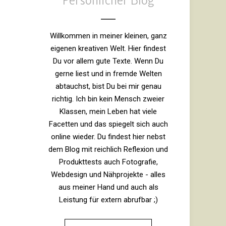
Persönlicher Blog
ba­
sierten
tech­
Willkommen in meiner kleinen, ganz
no­
eigenen kreativen Welt. Hier findest
logie
Du vor allem gute Texte. Wenn Du
namens
gerne liest und in fremde Welten
„ipl“
abtauchst, bist Du bei mir genau
(intense
richtig. Ich bin kein Mensch zweier
pulsed
Klassen, mein Leben hat viele
light),
Facetten und das spiegelt sich auch
die
online wieder. Du findest hier nebst
in
dem Blog mit reichlich Reflexion und
pro­
Produkttests auch Fotografie,
fes­
Webdesign und Nähprojekte - alles
sio­
aus meiner Hand und auch als
nellen
Leistung für extern abrufbar ;)
schön­
heits­