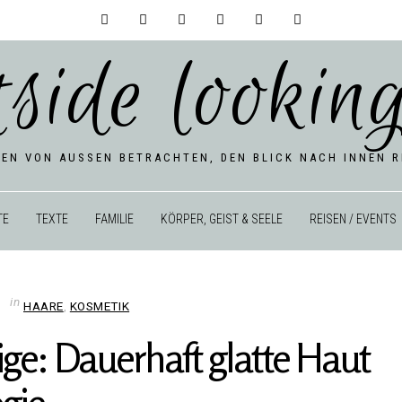
tside looking
BEN VON AUSSEN BETRACHTEN, DEN BLICK NACH INNEN RI
TE
TEXTE
FAMILIE
KÖRPER, GEIST & SEELE
REISEN / EVENTS
in
HAARE
,
KOSMETIK
ge: Dau­er­haft glatte Haut