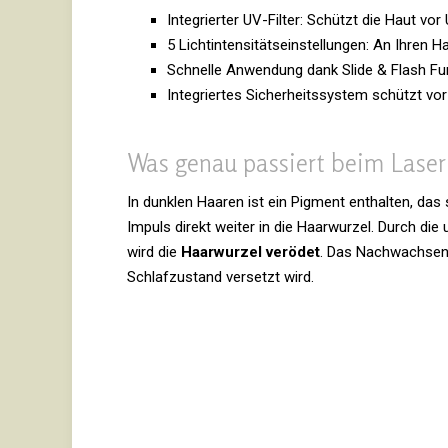
Inte­grierter UV-Filter: Schützt die Haut vor
5 Licht­in­ten­si­täts­ein­stel­lungen: An Ihre
Schnelle Anwen­dung dank Slide & Flash Fu
Inte­griertes Sicher­heits­system schützt vor
Was genau pas­siert beim Lase
In dunklen Haaren ist ein Pig­ment ent­halten, das
Impuls direkt weiter in die Haar­wurzel. Durch die
wird die
Haar­wurzel ver­ödet
. Das Nach­wachsen d
Schlaf­zu­stand ver­setzt wird.