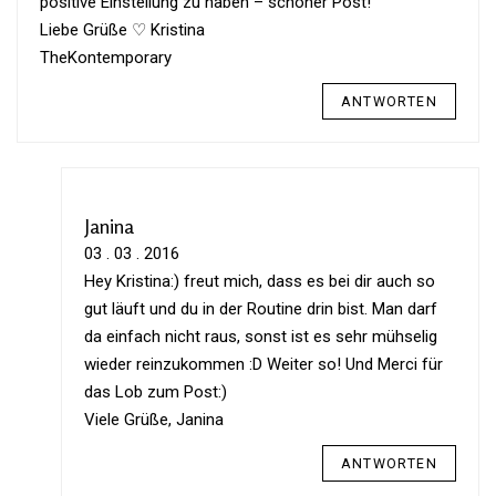
posi­tive Ein­stel­lung zu haben – schöner Post!
Liebe Grüße ♡ Kristina
The­Kon­tem­po­rary
ANTWORTEN
Janina
03 . 03 . 2016
Hey Kris­tina:) freut mich, dass es bei dir auch so
gut läuft und du in der Rou­tine drin bist. Man darf
da ein­fach nicht raus, sonst ist es sehr müh­selig
wieder rein­zu­kommen :D Weiter so! Und Merci für
das Lob zum Post:)
Viele Grüße, Janina
ANTWORTEN