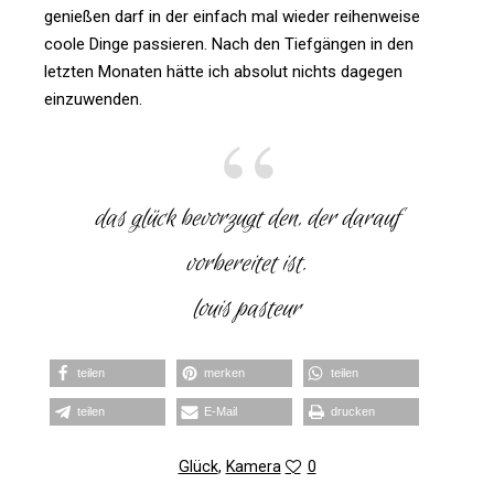
genießen darf in der ein­fach mal wieder rei­hen­weise
coole Dinge pas­sieren. Nach den Tief­gängen in den
letzten Monaten hätte ich absolut nichts dagegen
einzuwenden.
das glück bevor­zugt den, der darauf
vor­be­reitet ist.
louis pas­teur
teilen
merken
teilen
teilen
E‑Mail
dru­cken
Glück
,
Kamera
0