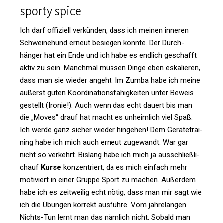
sporty spice
Ich darf offi­ziell ver­künden, dass ich meinen inneren
Schwei­ne­hund erneut besiegen konnte. Der Durch­
hänger hat ein Ende und ich habe es end­lich geschafft
aktiv zu sein. Manchmal müssen Dinge eben eska­lieren,
dass man sie wieder angeht. Im Zumba habe ich meine
äußerst guten Koor­di­na­ti­ons­fä­hig­keiten unter Beweis
gestellt (Ironie!). Auch wenn das echt dauert bis man
die „Moves“ drauf hat macht es unheim­lich viel Spaß.
Ich werde ganz sicher wieder hin­gehen! Dem Gerä­te­trai­
ning habe ich mich auch erneut zuge­wandt. War gar
nicht so ver­kehrt. Bis­lang habe ich mich ja aus­schließ­li­
chauf
Kurse
kon­zen­triert, da es mich ein­fach mehr
moti­viert in einer Gruppe Sport zu machen. Außerdem
habe ich es zeit­weilig echt nötig, dass man mir sagt wie
ich die Übungen kor­rekt aus­führe. Vom jah­re­langen
Nichts-Tun lernt man das näm­lich nicht. Sobald man