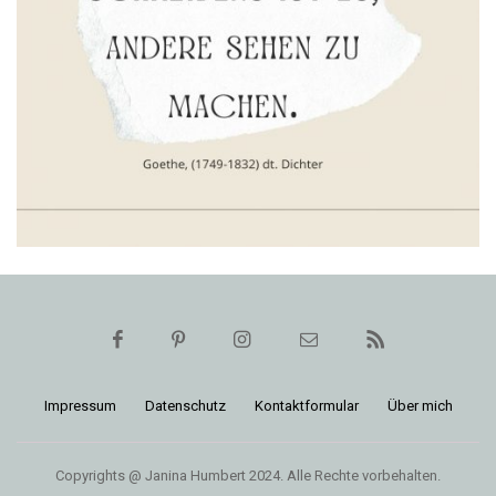
Impressum
Daten­schutz
Kon­takt­for­mular
Über mich
Copyrights @ Janina Humbert 2024. Alle Rechte vorbehalten.