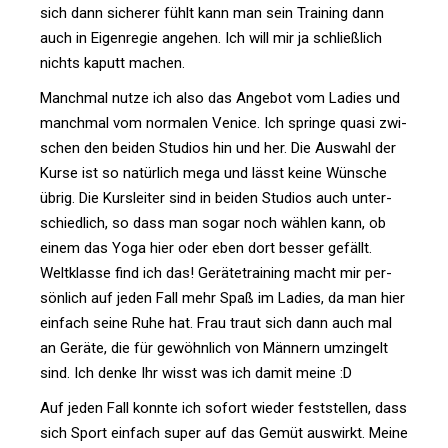
sich dann sicherer fühlt kann man sein Trai­ning dann
auch in Eigen­regie angehen. Ich will mir ja schließ­lich
nichts kaputt machen.
Manchmal nutze ich also das Angebot vom Ladies und
manchmal vom nor­malen Venice. Ich springe quasi zwi­
schen den beiden Stu­dios hin und her. Die Aus­wahl der
Kurse ist so natür­lich mega und lässt keine Wün­sche
übrig. Die Kurs­leiter sind in beiden Stu­dios auch unter­
schied­lich, so dass man sogar noch wählen kann, ob
einem das Yoga hier oder eben dort besser gefällt.
Welt­klasse find ich das! Gerä­te­trai­ning macht mir per­
sön­lich auf jeden Fall mehr Spaß im Ladies, da man hier
ein­fach seine Ruhe hat. Frau traut sich dann auch mal
an Geräte, die für gewöhn­lich von Män­nern umzin­gelt
sind. Ich denke Ihr wisst was ich damit meine :D
Auf jeden Fall konnte ich sofort wieder fest­stellen, dass
sich Sport ein­fach super auf das Gemüt aus­wirkt. Meine