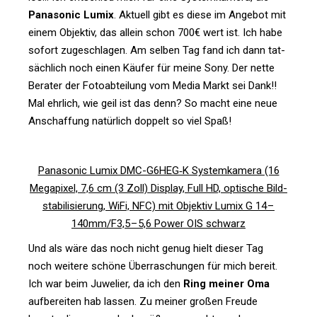
Pana­sonic Lumix
. Aktuell gibt es diese im Angebot mit
einem Objektiv, das allein schon 700€ wert ist. Ich habe
sofort zuge­schlagen. Am selben Tag fand ich dann tat­
säch­lich noch einen Käufer für meine Sony. Der nette
Berater der Foto­ab­tei­lung vom Media Markt sei Dank!!
Mal ehr­lich, wie geil ist das denn? So macht eine neue
Anschaf­fung natür­lich dop­pelt so viel Spaß!
Pana­sonic Lumix DMC-G6HEG‑K Sys­tem­ka­mera (16
Mega­pixel, 7,6 cm (3 Zoll) Dis­play, Full HD, opti­sche Bild­
sta­bi­li­sie­rung, WiFi, NFC) mit Objektiv Lumix G 14 –
140mm/F3,5 – 5,6 Power OIS schwarz
Und als wäre das noch nicht genug hielt dieser Tag
noch wei­tere schöne Über­ra­schungen für mich bereit.
Ich war beim Juwe­lier, da ich den
Ring meiner Oma
auf­be­reiten hab lassen. Zu meiner großen Freude