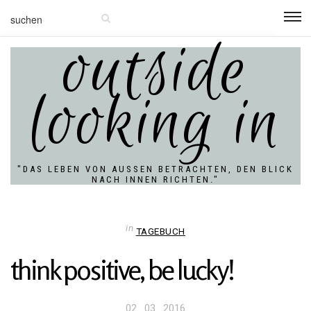
outside
looking in
"DAS LEBEN VON AUSSEN BETRACHTEN, DEN BLICK N
ACH INNEN RICHTEN."
in
TAGEBUCH
think posi­tive, be lucky!
Veröffentlicht
02 . 03 . 2016