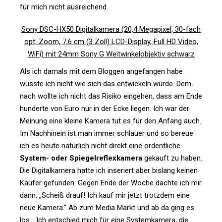
für mich nicht ausreichend.
Sony DSC-HX50 Digi­tal­ka­mera (20,4 Mega­pixel, 30-fach
opt. Zoom, 7,6 cm (3 Zoll) LCD-Dis­play, Full HD Video,
WiFi) mit 24mm Sony G Weit­win­kel­ob­jektiv schwarz
Als ich damals mit dem Bloggen ange­fangen habe
wusste ich nicht wie sich das ent­wi­ckeln würde. Dem­
nach wollte ich nicht das Risiko ein­gehen, dass am Ende
hun­derte von Euro nur in der Ecke liegen. Ich war der
Mei­nung eine kleine Kamera tut es für den Anfang auch.
Im Nach­hinein ist man immer schlauer und so bereue
ich es heute natür­lich nicht direkt eine ordent­liche
System- oder Spie­gel­re­flex­ka­mera
gekauft zu haben.
Die Digi­tal­ka­mera hatte ich inse­riert aber bis­lang keinen
Käufer gefunden. Gegen Ende der Woche dachte ich mir
dann: „Scheiß drauf! Ich kauf mir jetzt trotzdem eine
neue Kamera.“ Ab zum Media Markt und ab da ging es
los… Ich ent­schied mich für eine Sys­tem­ka­mera, die