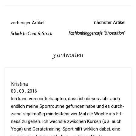
nächster Artikel
vorheriger Artikel
Fashionbloggercafe "shoedition"
Schick In Cord & Strick
3 antworten
Kristina
03 . 03 . 2016
Ich kann von mir behaupten, dass ich dieses Jahr auch
end­lich meine Sport­rou­tine gefunden habe und es durch­
ziehe regel­mäßig min­des­tens vier Mal die Woche ins Fit­
ness zu gehen. Ich wechsle zwi­schen Kursen (u.a. auch
Yoga) und Gerä­te­trai­ning. Sport hilft wirk­lich dabei, eine