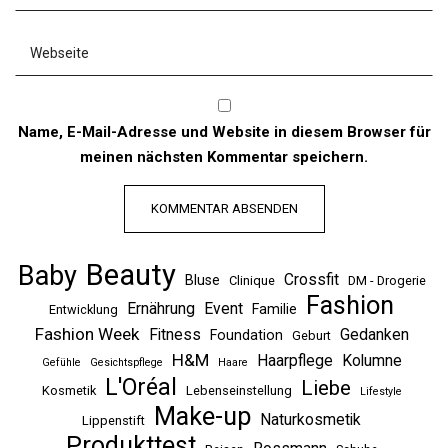
Name, E-Mail-Adresse und Website in diesem Browser für
meinen nächsten Kommentar speichern.
Beauty
Baby
Crossfit
Bluse
Clinique
DM - Drogerie
Fashion
Ernährung
Event
Familie
Entwicklung
Fashion Week
Fitness
Gedanken
Foundation
Geburt
H&M
Haarpflege
Kolumne
Gefühle
Gesichtspflege
Haare
L'Oréal
Liebe
Kosmetik
Lebenseinstellung
Lifestyle
Make-up
Naturkosmetik
Lippenstift
Produkttest