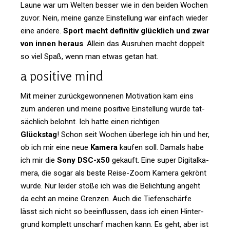
Laune war um Welten besser wie in den beiden Wochen
zuvor. Nein, meine ganze Ein­stel­lung war ein­fach wieder
eine andere.
Sport macht defi­nitiv glück­lich und zwar
von innen heraus
. Allein das Aus­ruhen macht dop­pelt
so viel Spaß, wenn man etwas getan hat.
a posi­tive mind
Mit meiner zurück­ge­won­nenen Moti­va­tion kam eins
zum anderen und meine posi­tive Ein­stel­lung wurde tat­
säch­lich belohnt. Ich hatte einen rich­tigen
Glückstag
! Schon seit Wochen über­lege ich hin und her,
ob ich mir eine neue
Kamera
kaufen soll. Damals habe
ich mir die
Sony DSC-x50
gekauft. Eine super Digi­tal­ka­
mera, die sogar als beste Reise-Zoom Kamera gekrönt
wurde. Nur leider stoße ich was die Belich­tung angeht
da echt an meine Grenzen. Auch die Tie­fen­schärfe
lässt sich nicht so beein­flussen, dass ich einen Hin­ter­
grund kom­plett unscharf machen kann. Es geht, aber ist