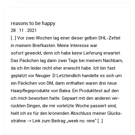
reasons to be happy
28 . 11 . 2021
[…] Vor zwei Wochen lag einer dieser gelben DHL-Zettel
in meinem Brief­kasten. Meine Inter­esse war
sofort geweckt, denn ich habe keine Lie­fe­rung erwartet.
Das Päck­chen lag dann zwei Tage bei meinem Nach­barn,
da ich ihn leider nicht eher erwischt habe. Ich bin fast
geplatzt vor Neu­gier :D Letzt­end­lich han­delte es sich um
ein Päck­chen von DM, darin ent­halten waren drei neue
Haar­pfle­ge­pro­dukte von Balea. Ein Pro­dukt­test auf den
ich mich beworben hatte. Gepaart mit den anderen ver­
rückten Dingen, die mir vor­letzte Woche pas­siert sind,
hielt ich es für den krö­nenden Abschluss meiner Glücks­
strähne -> Link zum Bei­trag „week no. nine“ […]