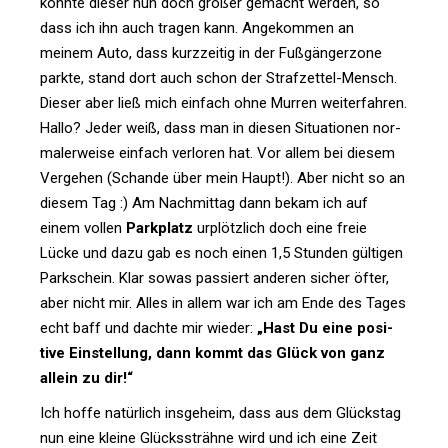
konnte dieser nun doch größer gemacht werden, so
dass ich ihn auch tragen kann. Ange­kommen an
meinem Auto, dass kurz­zeitig in der Fuß­gän­ger­zone
parkte, stand dort auch schon der Straf­zettel-Mensch.
Dieser aber ließ mich ein­fach ohne Murren wei­ter­fahren.
Hallo? Jeder weiß, dass man in diesen Situa­tionen nor­
ma­ler­weise ein­fach ver­loren hat. Vor allem bei diesem
Ver­gehen (Schande über mein Haupt!). Aber nicht so an
diesem Tag :) Am Nach­mittag dann bekam ich auf
einem vollen
Park­platz
urplötz­lich doch eine freie
Lücke und dazu gab es noch einen 1,5 Stunden gül­tigen
Park­schein. Klar sowas pas­siert anderen sicher öfter,
aber nicht mir. Alles in allem war ich am Ende des Tages
echt baff und dachte mir wieder:
„Hast Du eine posi­
tive Ein­stel­lung, dann kommt das Glück von ganz
allein zu dir!“
Ich hoffe natür­lich ins­ge­heim, dass aus dem Glückstag
nun eine kleine Glücks­strähne wird und ich eine Zeit